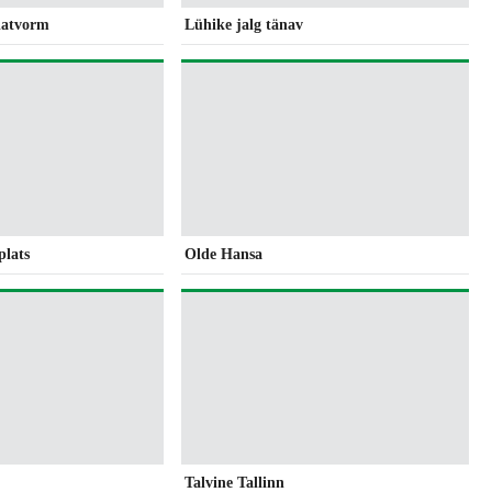
latvorm
Lühike jalg tänav
plats
Olde Hansa
Talvine Tallinn