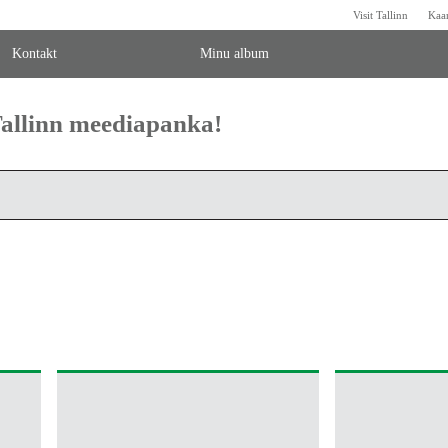
Visit Tallinn
Kaa
Kontakt
Minu album
 Tallinn meediapanka!