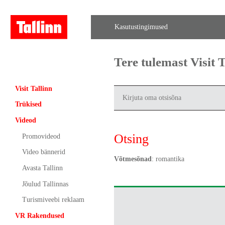
Kasutustingimused
Tere tulemast Visit
Visit Tallinn
Trükised
Videod
Otsing
Promovideod
Video bännerid
Võtmesõnad
: romantika
Avasta Tallinn
Jõulud Tallinnas
Turismiveebi reklaam
VR Rakendused