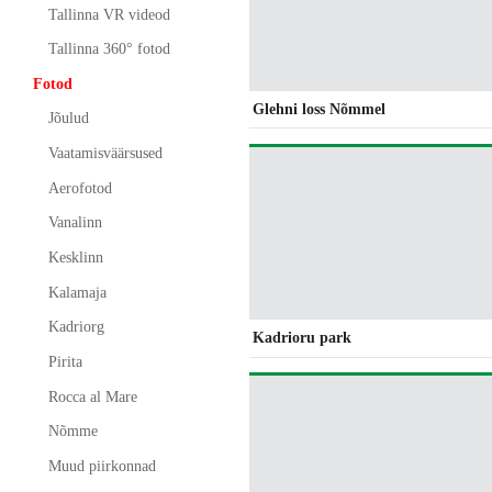
Tallinna VR videod
Tallinna 360° fotod
Fotod
Glehni loss Nõmmel
Jõulud
Vaatamisväärsused
Aerofotod
Vanalinn
Kesklinn
Kalamaja
Kadriorg
Kadrioru park
Pirita
Rocca al Mare
Nõmme
Muud piirkonnad