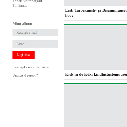
Teneti võttepaigad
Tallinnas
Eesti Tarbekunsti- ja Disainimuuse
hoov
Minu album
Logi sisse
Kasutajaks registreerumine
Kiek in de Köki kindlustustemuus
Unustasid parooli?