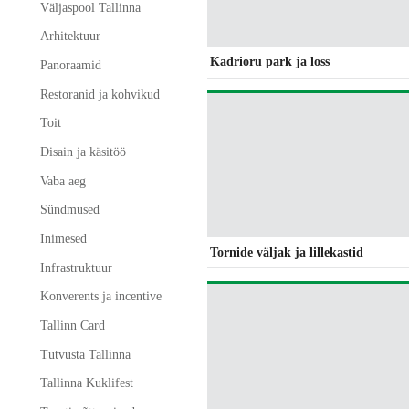
Väljaspool Tallinna
Arhitektuur
Kadrioru park ja loss
Panoraamid
Restoranid ja kohvikud
Toit
Disain ja käsitöö
Vaba aeg
Sündmused
Inimesed
Tornide väljak ja lillekastid
Infrastruktuur
Konverents ja incentive
Tallinn Card
Tutvusta Tallinna
Tallinna Kuklifest