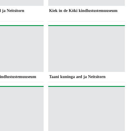
 ja Neitsitorn
Kiek in de Köki kindlustustemuuseum
kindlustustemuuseum
Taani kuninga aed ja Neitsitorn