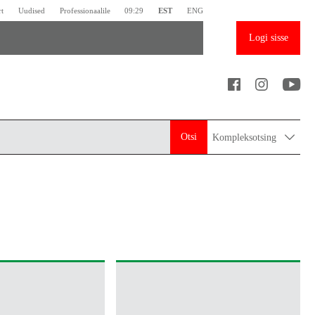
rt
Uudised
Professionaalile
09:29
EST
ENG
Logi sisse
Otsi
Kompleksotsing