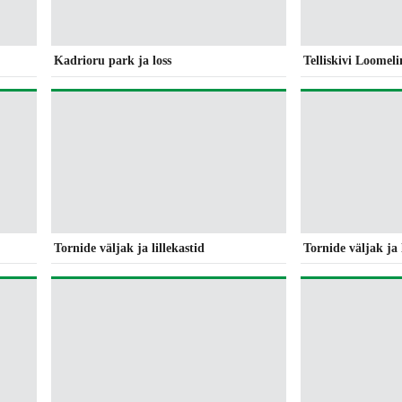
Kadrioru park ja loss
Telliskivi Loomel
Tornide väljak ja lillekastid
Tornide väljak ja 