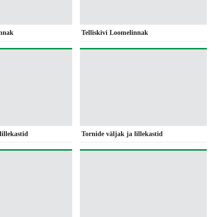
innak
Telliskivi Loomelinnak
lillekastid
Tornide väljak ja lillekastid