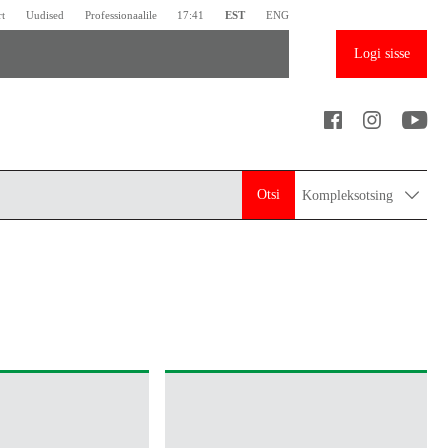
rt
Uudised
Professionaalile
17:41
EST
ENG
Logi sisse
Otsi
Kompleksotsing