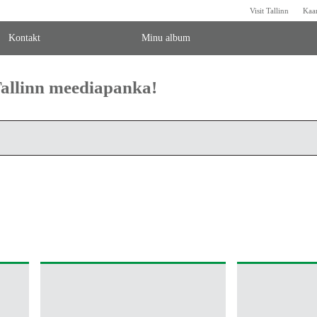
Visit Tallinn
Kaa
Kontakt
Minu album
 Tallinn meediapanka!