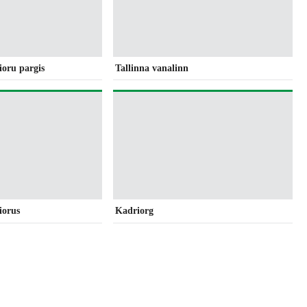
ioru pargis
Tallinna vanalinn
iorus
Kadriorg