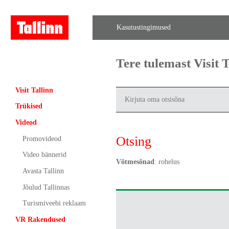
Kasutustingimused
Tere tulemast Visit
Visit Tallinn
Trükised
Videod
Otsing
Promovideod
Video bännerid
Võtmesõnad
: rohelus
Avasta Tallinn
Jõulud Tallinnas
Turismiveebi reklaam
VR Rakendused