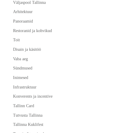
Väljaspool Tallinna
Arhitektuur
Panoraamid
Restoranid ja kohvikud
Toit
Disain ja käsitöö
Vaba aeg
Sündmused
Inimesed
Infrastruktuur
Konverents ja incentive
Tallinn Card
Tutvusta Tallinna
Tallinna Kuklifest