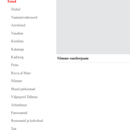
Fotod
Jõulud
Vaatamisväärsused
Aerofotod
Vanalinn
Kesklinn
Kalamaja
Kadriorg
Nõmme raudteejaam
Pirita
Rocca al Mare
Nõmme
Muud piirkonnad
Väljaspool Tallinna
Arhitektuur
Panoraamid
Restoranid ja kohvikud
Toit