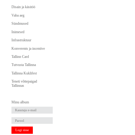
Disain ja käsitöö
Vaba aeg
Sündmused
Inimesed
Infrastruktuur
Konverents ja incentive
Tallinn Card
Tutvusta Tallinna
Tallinna Kuklifest
Teneti võttepaigad
Tallinnas
Minu album
Logi sisse