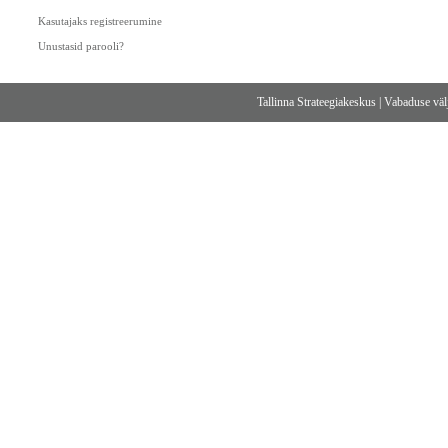
Kasutajaks registreerumine
Unustasid parooli?
Tallinna Strateegiakeskus
|
Vabaduse välj