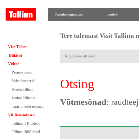
Kasutustingimused
Kontakt
Tere tulemast Visit Tallinn
Visit Tallinn
Trükised
Videod
Promovideod
Otsing
Video bännerid
Avasta Tallinn
Jõulud Tallinnas
Võtmesõnad
: raudtee
Turismiveebi reklaam
VR Rakendused
Tallinna VR videod
Tallinna 360° fotod