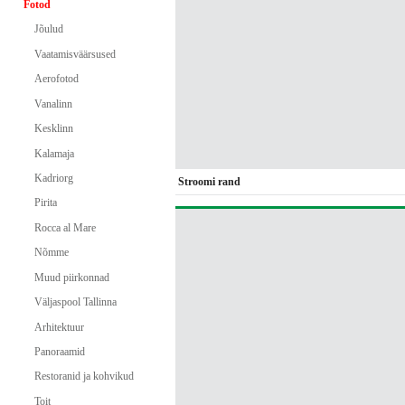
Fotod
Jõulud
Vaatamisväärsused
Aerofotod
Vanalinn
Kesklinn
Kalamaja
Kadriorg
Stroomi rand
Pirita
Rocca al Mare
Nõmme
Muud piirkonnad
Väljaspool Tallinna
Arhitektuur
Panoraamid
Restoranid ja kohvikud
Toit