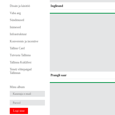
Inglirand
Disain ja käsitöö
Vaba aeg
Sündmused
Inimesed
Infrastruktuur
Konverents ja incentive
Tallinn Card
Tutvusta Tallinna
Tallinna Kuklifest
Teneti võttepaigad
Tallinnas
Prangli saar
Minu album
Logi sisse