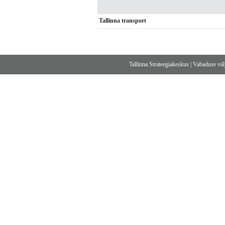
Tallinna transport
Tallinna Strateegiakeskus
|
Vabaduse välj