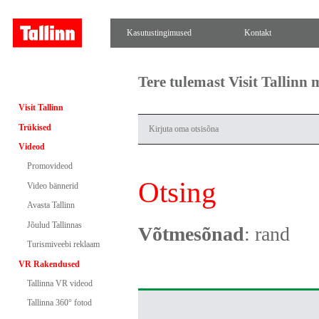
Kasutustingimused
Kontakt
Tere tulemast Visit Tallinn
Visit Tallinn
Trükised
Videod
Promovideod
Otsing
Video bännerid
Avasta Tallinn
Jõulud Tallinnas
Võtmesõnad
: rand
Turismiveebi reklaam
VR Rakendused
Tallinna VR videod
Tallinna 360° fotod