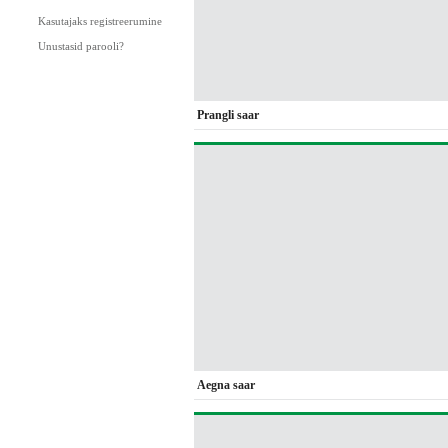
Kasutajaks registreerumine
Unustasid parooli?
Prangli saar
Aegna saar