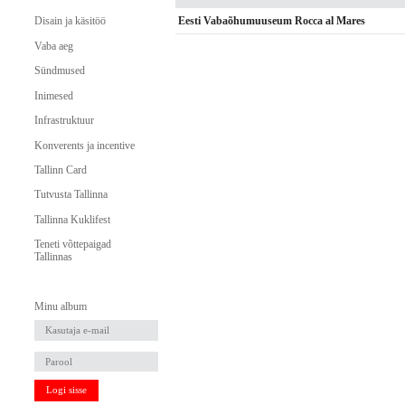
Eesti Vabaõhumuuseum Rocca al Mares
Disain ja käsitöö
Vaba aeg
Sündmused
Inimesed
Infrastruktuur
Konverents ja incentive
Tallinn Card
Tutvusta Tallinna
Tallinna Kuklifest
Teneti võttepaigad
Tallinnas
Minu album
Logi sisse