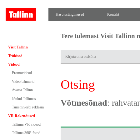
Kasutustingimused
Kontakt
Tere tulemast Visit Tallinn
Visit Tallinn
Trükised
Videod
Promovideod
Otsing
Video bännerid
Avasta Tallinn
Jõulud Tallinnas
Võtmesõnad
: rahvata
Turismiveebi reklaam
VR Rakendused
Tallinna VR videod
Tallinna 360° fotod