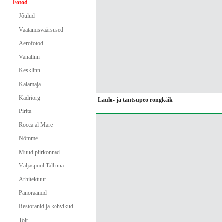
Fotod
Jõulud
Vaatamisväärsused
Aerofotod
Vanalinn
Kesklinn
Kalamaja
Kadriorg
Laulu- ja tantsupeo rongkäik
Pirita
Rocca al Mare
Nõmme
Muud piirkonnad
Väljaspool Tallinna
Arhitektuur
Panoraamid
Restoranid ja kohvikud
Toit