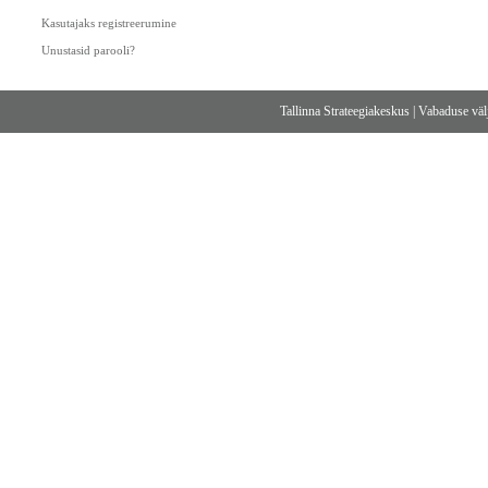
Kasutajaks registreerumine
Unustasid parooli?
Tallinna Strateegiakeskus
|
Vabaduse välj