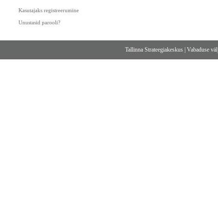
Kasutajaks registreerumine
Unustasid parooli?
Tallinna Strateegiakeskus
|
Vabaduse välj