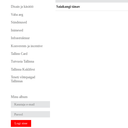
Saiakangi tänav
Disain ja käsitöö
Vaba aeg
Sündmused
Inimesed
Infrastruktuur
Konverents ja incentive
Tallinn Card
Tutvusta Tallinna
Tallinna Kuklifest
Teneti võttepaigad
Tallinnas
Minu album
Logi sisse