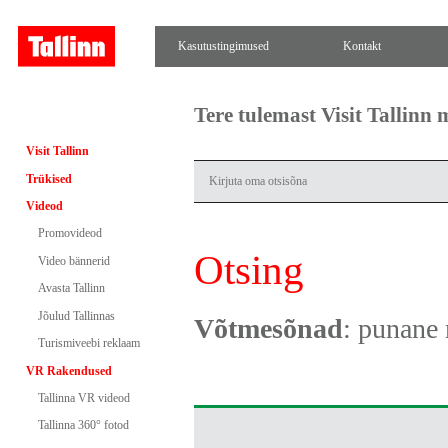
Kasutustingimused
Kontakt
Tere tulemast Visit Tallinn
Visit Tallinn
Trükised
Videod
Promovideod
Otsing
Video bännerid
Avasta Tallinn
Jõulud Tallinnas
Võtmesõnad
: punane
Turismiveebi reklaam
VR Rakendused
Tallinna VR videod
Tallinna 360° fotod