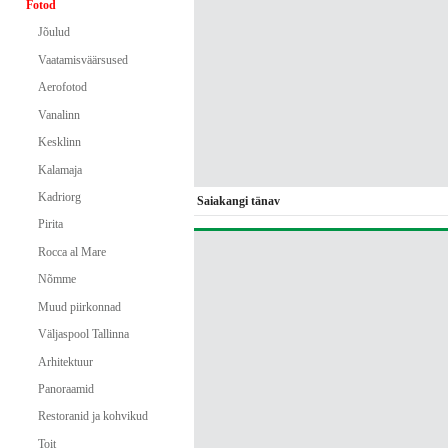
Fotod
Jõulud
Vaatamisväärsused
Aerofotod
Vanalinn
Kesklinn
Kalamaja
Kadriorg
Saiakangi tänav
Pirita
Rocca al Mare
Nõmme
Muud piirkonnad
Väljaspool Tallinna
Arhitektuur
Panoraamid
Restoranid ja kohvikud
Toit