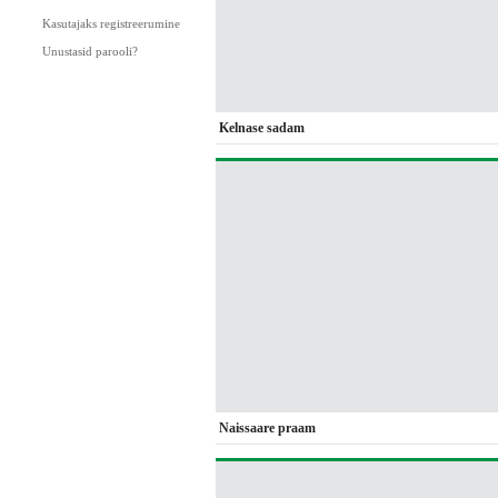
Kasutajaks registreerumine
Unustasid parooli?
Kelnase sadam
Naissaare praam