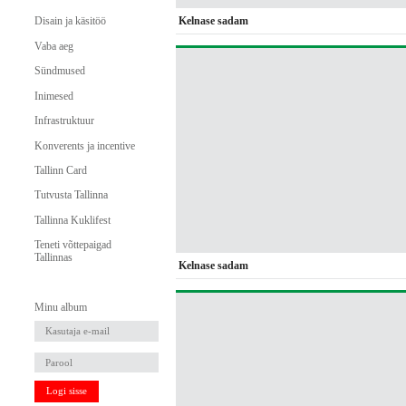
Kelnase sadam
Disain ja käsitöö
Vaba aeg
Sündmused
Inimesed
Infrastruktuur
Konverents ja incentive
Tallinn Card
Tutvusta Tallinna
Tallinna Kuklifest
Teneti võttepaigad
Tallinnas
Kelnase sadam
Minu album
Logi sisse