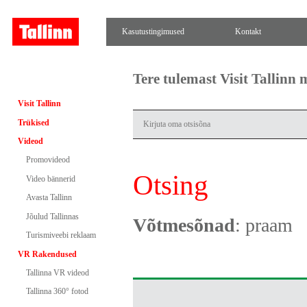
Kasutustingimused
Kontakt
Tere tulemast Visit Tallinn
Visit Tallinn
Trükised
Videod
Promovideod
Otsing
Video bännerid
Avasta Tallinn
Jõulud Tallinnas
Võtmesõnad
: praam
Turismiveebi reklaam
VR Rakendused
Tallinna VR videod
Tallinna 360° fotod