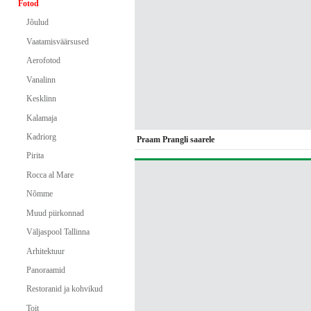
Fotod
Jõulud
Vaatamisväärsused
Aerofotod
Vanalinn
Kesklinn
Kalamaja
Kadriorg
Praam Prangli saarele
Pirita
Rocca al Mare
Nõmme
Muud piirkonnad
Väljaspool Tallinna
Arhitektuur
Panoraamid
Restoranid ja kohvikud
Toit