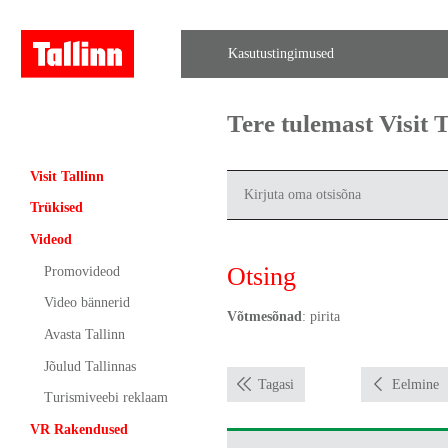
Kasutustingimused
Tere tulemast Visit
Visit Tallinn
Trükised
Videod
Otsing
Promovideod
Video bännerid
Võtmesõnad
: pirita
Avasta Tallinn
Jõulud Tallinnas
Tagasi
Eelmine
Turismiveebi reklaam
VR Rakendused