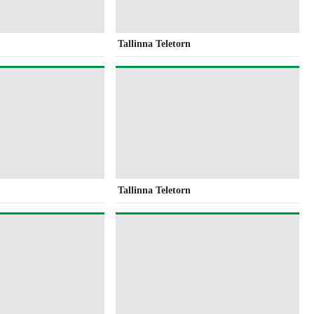
Tallinna Teletorn
Tallinna Teletorn