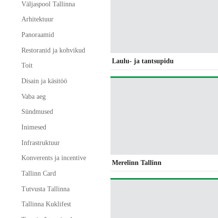
Väljaspool Tallinna
Arhitektuur
Panoraamid
Restoranid ja kohvikud
Laulu- ja tantsupidu
Toit
Disain ja käsitöö
Vaba aeg
Sündmused
Inimesed
Infrastruktuur
Konverents ja incentive
Merelinn Tallinn
Tallinn Card
Tutvusta Tallinna
Tallinna Kuklifest