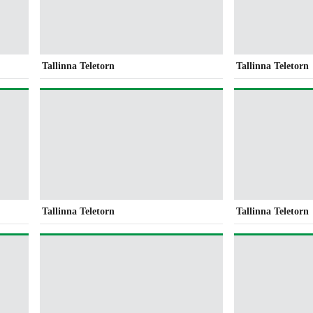
Tallinna Teletorn
Tallinna Teletorn
Tallinna Teletorn
Tallinna Teletorn