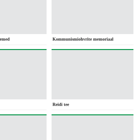
aremed
Kommunismiohvrite memoriaal
Reidi tee