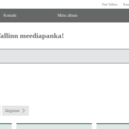
Visit Tallinn
Kaa
Kontakt
Minu album
 Tallinn meediapanka!
Järgmine