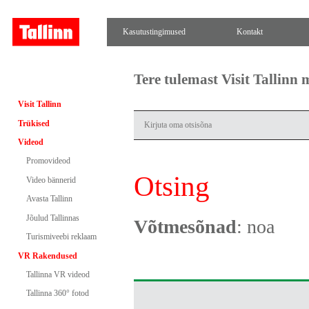
Kasutustingimused
Kontakt
Tere tulemast Visit Tallinn
Visit Tallinn
Trükised
Videod
Promovideod
Otsing
Video bännerid
Avasta Tallinn
Jõulud Tallinnas
Võtmesõnad
: noa
Turismiveebi reklaam
VR Rakendused
Tallinna VR videod
Tallinna 360° fotod