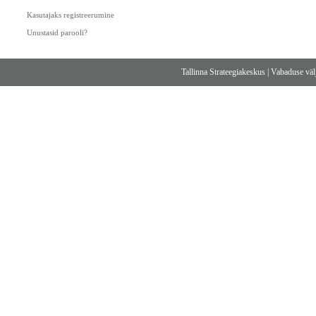
Kasutajaks registreerumine
Unustasid parooli?
Tallinna Strateegiakeskus
|
Vabaduse välj