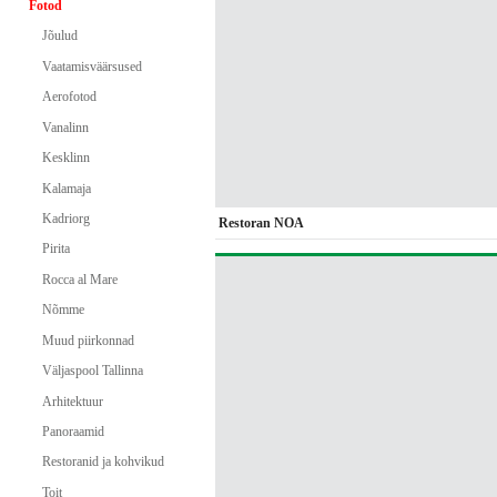
Fotod
Jõulud
Vaatamisväärsused
Aerofotod
Vanalinn
Kesklinn
Kalamaja
Kadriorg
Restoran NOA
Pirita
Rocca al Mare
Nõmme
Muud piirkonnad
Väljaspool Tallinna
Arhitektuur
Panoraamid
Restoranid ja kohvikud
Toit