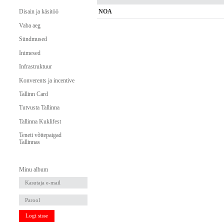
NOA
Disain ja käsitöö
Vaba aeg
Sündmused
Inimesed
Infrastruktuur
Konverents ja incentive
Tallinn Card
Tutvusta Tallinna
Tallinna Kuklifest
Teneti võttepaigad
Tallinnas
Minu album
Logi sisse