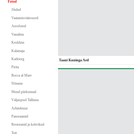
Fotod
Jõulud
Vaatamisväärsused
Aerofotod
Vanalinn
Kesklinn
Kalamaja
Kadriorg
Taani Kuninga Aed
Pirita
Rocca al Mare
Nõmme
Muud piirkonnad
Väljaspool Tallinna
Arhitektuur
Panoraamid
Restoranid ja kohvikud
Toit