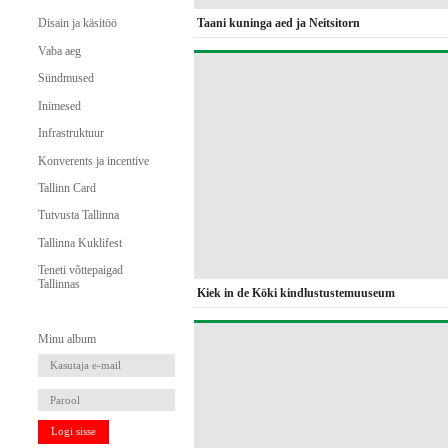
Taani kuninga aed ja Neitsitorn
Disain ja käsitöö
Vaba aeg
Sündmused
Inimesed
Infrastruktuur
Konverents ja incentive
Tallinn Card
Tutvusta Tallinna
Tallinna Kuklifest
Teneti võttepaigad
Tallinnas
Kiek in de Köki kindlustustemuuseum
Minu album
Logi sisse