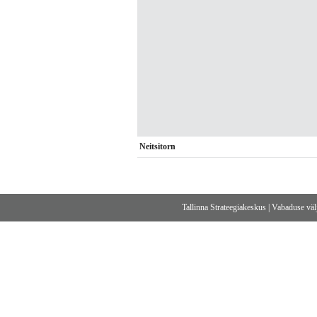
Neitsitorn
Tallinna Strateegiakeskus
|
Vabaduse välj