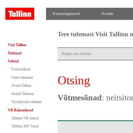
Kasutustingimused
Kontakt
Tere tulemast Visit Tallinn
Visit Tallinn
Trükised
Videod
Promovideod
Otsing
Video bännerid
Avasta Tallinn
Jõulud Tallinnas
Võtmesõnad
: neitsito
Turismiveebi reklaam
VR Rakendused
Tallinna VR videod
Tallinna 360° fotod