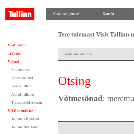
Kasutustingimused
Kontakt
Tere tulemast Visit Tallinn
Visit Tallinn
Trükised
Videod
Promovideod
Otsing
Video bännerid
Avasta Tallinn
Jõulud Tallinnas
Võtmesõnad
: merem
Turismiveebi reklaam
VR Rakendused
Tallinna VR videod
Tallinna 360° fotod