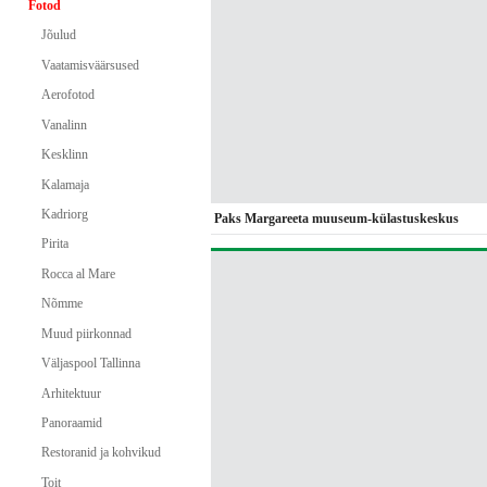
Fotod
Jõulud
Vaatamisväärsused
Aerofotod
Vanalinn
Kesklinn
Kalamaja
Kadriorg
Paks Margareeta muuseum-külastuskeskus
Pirita
Rocca al Mare
Nõmme
Muud piirkonnad
Väljaspool Tallinna
Arhitektuur
Panoraamid
Restoranid ja kohvikud
Toit