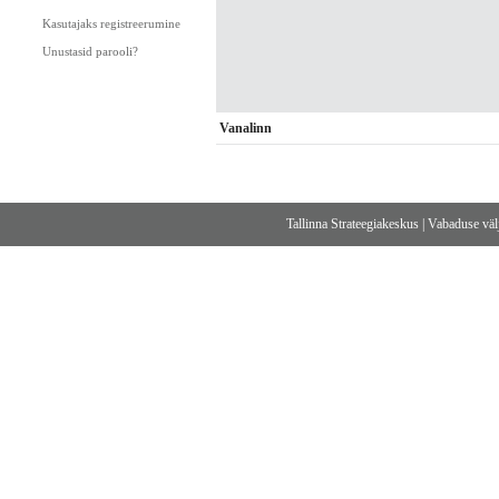
Kasutajaks registreerumine
Unustasid parooli?
Vanalinn
Tallinna Strateegiakeskus
|
Vabaduse välj