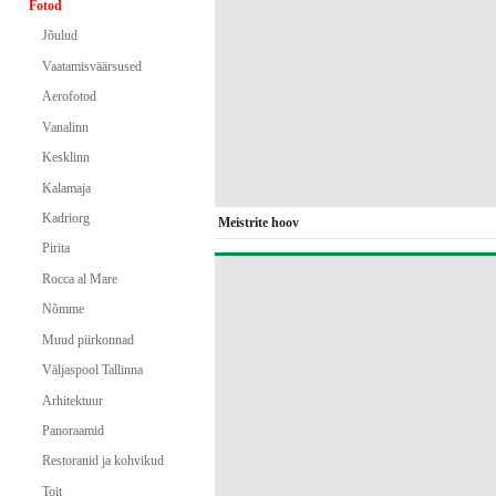
Fotod
Jõulud
Vaatamisväärsused
Aerofotod
Vanalinn
Kesklinn
Kalamaja
Kadriorg
Meistrite hoov
Pirita
Rocca al Mare
Nõmme
Muud piirkonnad
Väljaspool Tallinna
Arhitektuur
Panoraamid
Restoranid ja kohvikud
Toit