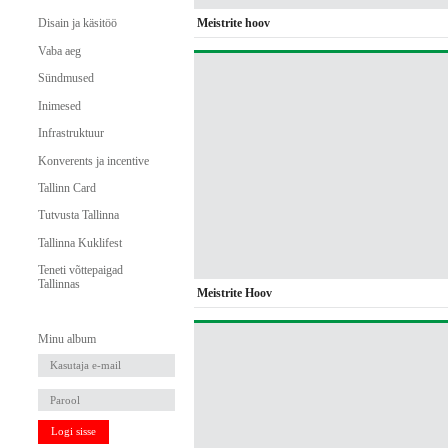
Meistrite hoov
Disain ja käsitöö
Vaba aeg
Sündmused
Inimesed
Infrastruktuur
Konverents ja incentive
Tallinn Card
Tutvusta Tallinna
Tallinna Kuklifest
Teneti võttepaigad
Tallinnas
Meistrite Hoov
Minu album
Logi sisse