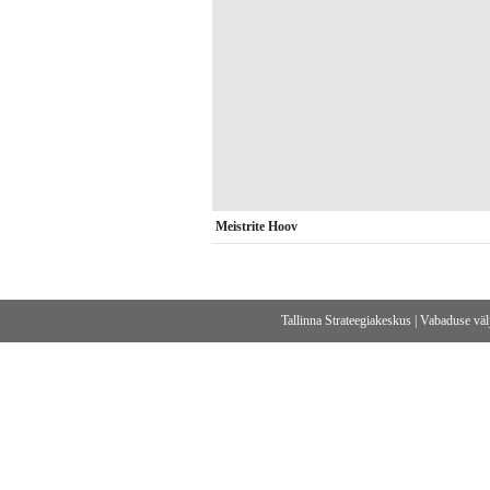
Meistrite Hoov
Tallinna Strateegiakeskus
|
Vabaduse välj