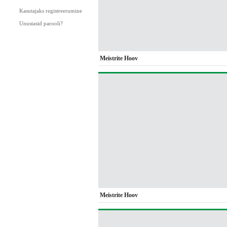
Kasutajaks registreerumine
Unustasid parooli?
Meistrite Hoov
Meistrite Hoov