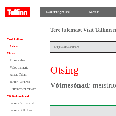
Kasutustingimused
Kontakt
Tere tulemast Visit Tallinn
Visit Tallinn
Trükised
Videod
Promovideod
Otsing
Video bännerid
Avasta Tallinn
Jõulud Tallinnas
Võtmesõnad
: meistri
Turismiveebi reklaam
VR Rakendused
Tallinna VR videod
Tallinna 360° fotod