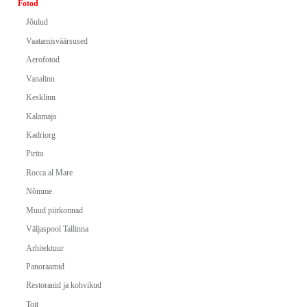
Fotod
Jõulud
Vaatamisväärsused
Aerofotod
Vanalinn
Kesklinn
Kalamaja
Kadriorg
Pirita
Rocca al Mare
Nõmme
Muud piirkonnad
Väljaspool Tallinna
Arhitektuur
Panoraamid
Restoranid ja kohvikud
Toit