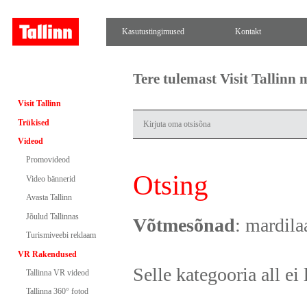
Kasutustingimused
Kontakt
Tere tulemast Visit Tallinn
Visit Tallinn
Trükised
Videod
Promovideod
Otsing
Video bännerid
Avasta Tallinn
Jõulud Tallinnas
Võtmesõnad
: mardila
Turismiveebi reklaam
VR Rakendused
Selle kategooria all ei 
Tallinna VR videod
Tallinna 360° fotod