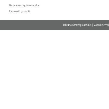
Kasutajaks registreerumine
Unustasid parooli?
Tallinna Strateegiakeskus
|
Vabaduse välj