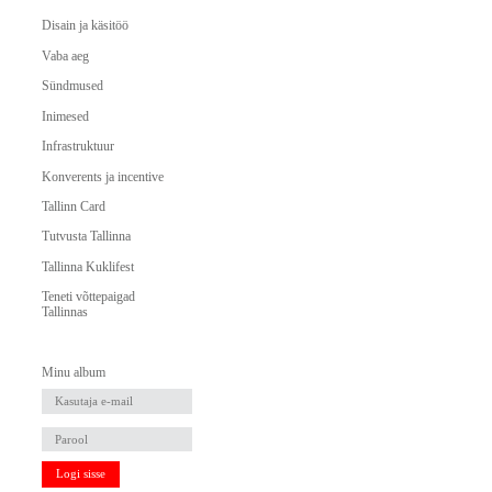
Disain ja käsitöö
Vaba aeg
Sündmused
Inimesed
Infrastruktuur
Konverents ja incentive
Tallinn Card
Tutvusta Tallinna
Tallinna Kuklifest
Teneti võttepaigad
Tallinnas
Minu album
Logi sisse