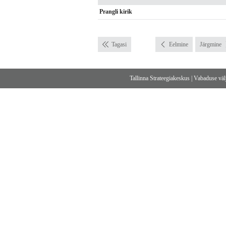
Prangli kirik
Tagasi
Eelmine
Järgmine
Tallinna Strateegiakeskus
|
Vabaduse välj