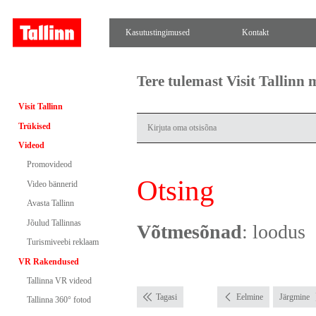
Kasutustingimused
Kontakt
Tere tulemast Visit Tallinn
Visit Tallinn
Trükised
Videod
Promovideod
Otsing
Video bännerid
Avasta Tallinn
Jõulud Tallinnas
Võtmesõnad
: loodus
Turismiveebi reklaam
VR Rakendused
Tallinna VR videod
Tagasi
Eelmine
Järgmine
Tallinna 360° fotod