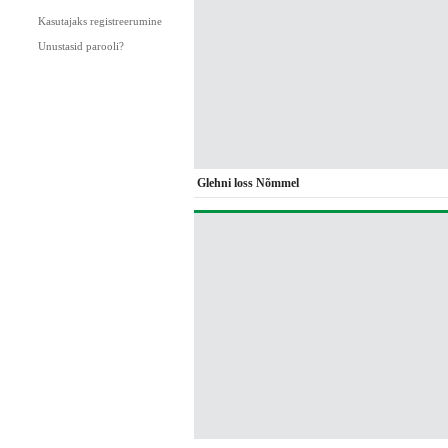
Kasutajaks registreerumine
Unustasid parooli?
Glehni loss Nõmmel