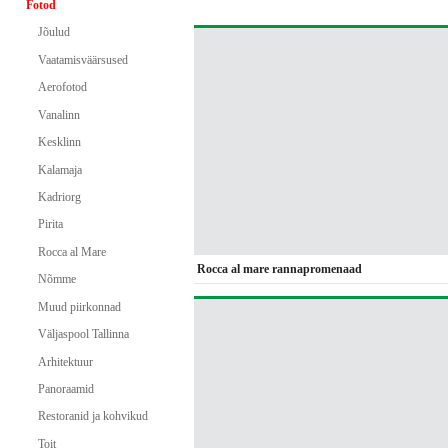
Fotod
Jõulud
Vaatamisväärsused
Aerofotod
Vanalinn
Kesklinn
Kalamaja
Kadriorg
Pirita
Rocca al Mare
Rocca al mare rannapromenaad
Nõmme
Muud piirkonnad
Väljaspool Tallinna
Arhitektuur
Panoraamid
Restoranid ja kohvikud
Toit