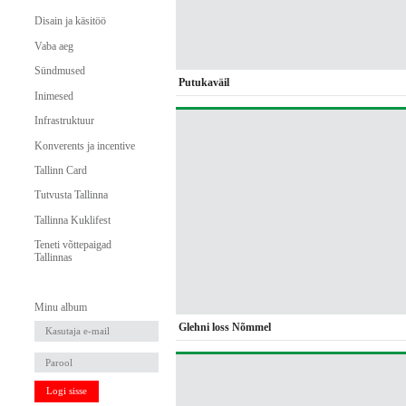
Disain ja käsitöö
Vaba aeg
Sündmused
Putukaväil
Inimesed
Infrastruktuur
Konverents ja incentive
Tallinn Card
Tutvusta Tallinna
Tallinna Kuklifest
Teneti võttepaigad
Tallinnas
Minu album
Glehni loss Nõmmel
Logi sisse