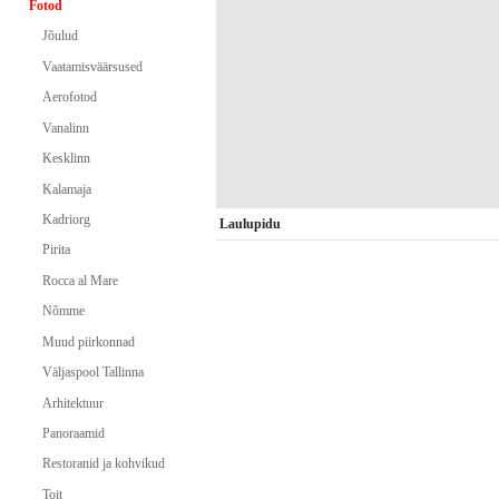
Fotod
Jõulud
Vaatamisväärsused
Aerofotod
Vanalinn
Kesklinn
Kalamaja
Kadriorg
Laulupidu
Pirita
Rocca al Mare
Nõmme
Muud piirkonnad
Väljaspool Tallinna
Arhitektuur
Panoraamid
Restoranid ja kohvikud
Toit