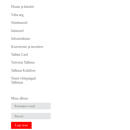
Disain ja käsitöö
Vaba aeg
Sündmused
Inimesed
Infrastruktuur
Konverents ja incentive
Tallinn Card
Tutvusta Tallinna
Tallinna Kuklifest
Teneti võttepaigad
Tallinnas
Minu album
Logi sisse