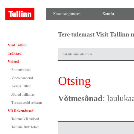
Kasutustingimused
Kontakt
Tere tulemast Visit Tallinn
Visit Tallinn
Trükised
Videod
Promovideod
Otsing
Video bännerid
Avasta Tallinn
Jõulud Tallinnas
Võtmesõnad
: lauluka
Turismiveebi reklaam
VR Rakendused
Tallinna VR videod
Tallinna 360° fotod