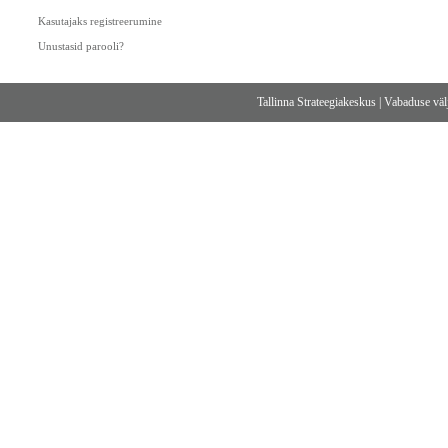
Kasutajaks registreerumine
Unustasid parooli?
Tallinna Strateegiakeskus
|
Vabaduse välj