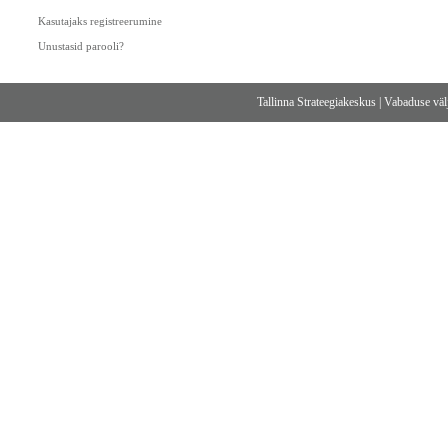
Kasutajaks registreerumine
Unustasid parooli?
Tallinna Strateegiakeskus
|
Vabaduse välj