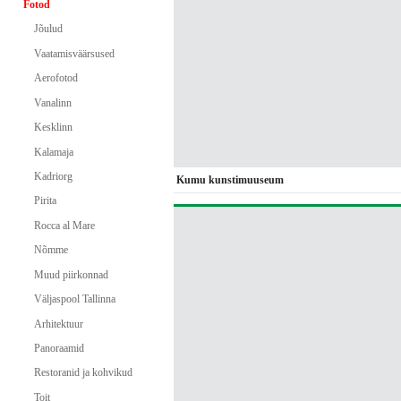
Fotod
Jõulud
Vaatamisväärsused
Aerofotod
Vanalinn
Kesklinn
Kalamaja
Kadriorg
Kumu kunstimuuseum
Pirita
Rocca al Mare
Nõmme
Muud piirkonnad
Väljaspool Tallinna
Arhitektuur
Panoraamid
Restoranid ja kohvikud
Toit