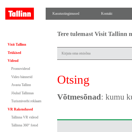
Kasutustingimused
Kontakt
Tere tulemast Visit Tallinn
Visit Tallinn
Trükised
Videod
Promovideod
Otsing
Video bännerid
Avasta Tallinn
Jõulud Tallinnas
Võtmesõnad
: kumu 
Turismiveebi reklaam
VR Rakendused
Tallinna VR videod
Tallinna 360° fotod