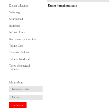
Kumu kunstimuuseum
Disain ja käsitöö
Vaba aeg
Sündmused
Inimesed
Infrastruktuur
Konverents ja incentive
Tallinn Card
Tutvusta Tallinna
Tallinna Kuklifest
Teneti võttepaigad
Tallinnas
Minu album
Logi sisse