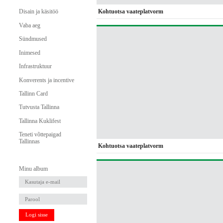
Kohtuotsa vaateplatvorm
Disain ja käsitöö
Vaba aeg
Sündmused
Inimesed
Infrastruktuur
Konverents ja incentive
Tallinn Card
Tutvusta Tallinna
Tallinna Kuklifest
Teneti võttepaigad
Tallinnas
Kohtuotsa vaateplatvorm
Minu album
Logi sisse