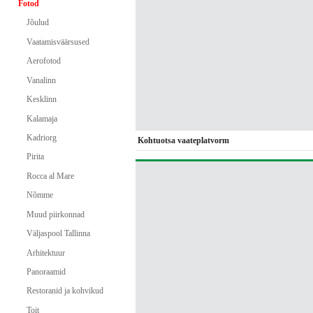
Fotod
Jõulud
Vaatamisväärsused
Aerofotod
Vanalinn
Kesklinn
Kalamaja
Kadriorg
Kohtuotsa vaateplatvorm
Pirita
Rocca al Mare
Nõmme
Muud piirkonnad
Väljaspool Tallinna
Arhitektuur
Panoraamid
Restoranid ja kohvikud
Toit