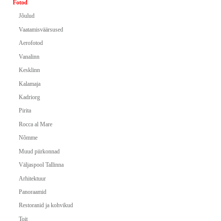
Fotod
Jõulud
Vaatamisväärsused
Aerofotod
Vanalinn
Kesklinn
Kalamaja
Kadriorg
Pirita
Rocca al Mare
Nõmme
Muud piirkonnad
Väljaspool Tallinna
Arhitektuur
Panoraamid
Restoranid ja kohvikud
Toit