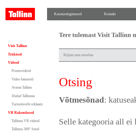
Kasutustingimused
Kontakt
Tere tulemast Visit Tallinn
Visit Tallinn
Trükised
Videod
Promovideod
Otsing
Video bännerid
Avasta Tallinn
Jõulud Tallinnas
Võtmesõnad
: katusea
Turismiveebi reklaam
VR Rakendused
Selle kategooria all ei 
Tallinna VR videod
Tallinna 360° fotod