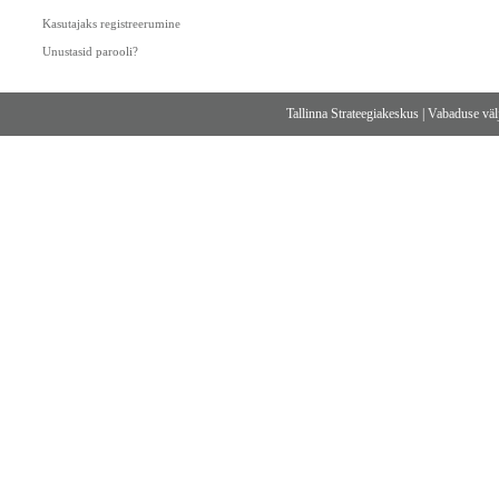
Kasutajaks registreerumine
Unustasid parooli?
Tallinna Strateegiakeskus
|
Vabaduse välj