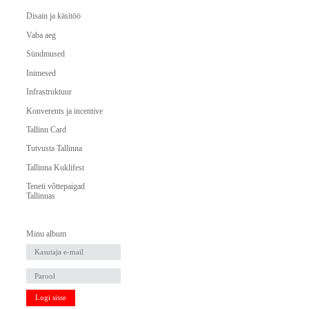
Disain ja käsitöö
Vaba aeg
Sündmused
Inimesed
Infrastruktuur
Konverents ja incentive
Tallinn Card
Tutvusta Tallinna
Tallinna Kuklifest
Teneti võttepaigad
Tallinnas
Minu album
Logi sisse