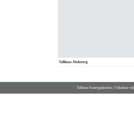
Tallinna Jõuluturg
Tallinna Strateegiakeskus
|
Vabaduse välj