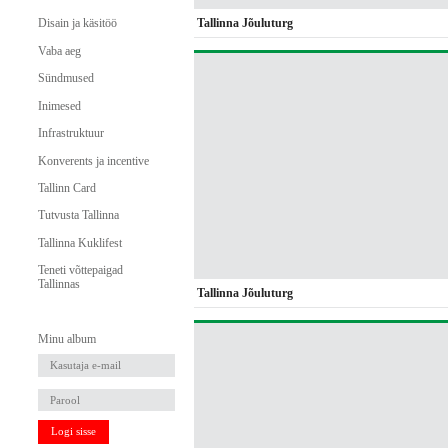
Tallinna Jõuluturg
Disain ja käsitöö
Vaba aeg
Sündmused
Inimesed
Infrastruktuur
Konverents ja incentive
Tallinn Card
Tutvusta Tallinna
Tallinna Kuklifest
Teneti võttepaigad
Tallinnas
Tallinna Jõuluturg
Minu album
Logi sisse