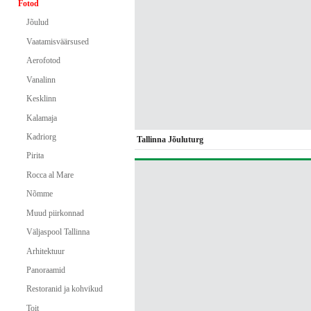
Fotod
Jõulud
Vaatamisväärsused
Aerofotod
Vanalinn
Kesklinn
Kalamaja
Kadriorg
Tallinna Jõuluturg
Pirita
Rocca al Mare
Nõmme
Muud piirkonnad
Väljaspool Tallinna
Arhitektuur
Panoraamid
Restoranid ja kohvikud
Toit