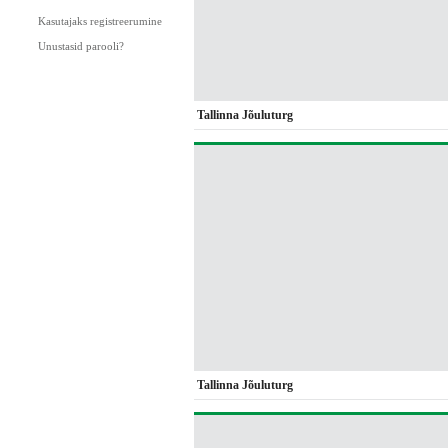
Kasutajaks registreerumine
Unustasid parooli?
Tallinna Jõuluturg
Tallinna Jõuluturg