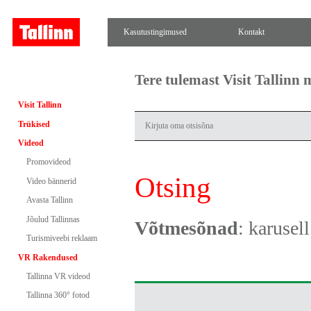
Kasutustingimused
Kontakt
Tere tulemast Visit Tallinn
Visit Tallinn
Trükised
Videod
Promovideod
Otsing
Video bännerid
Avasta Tallinn
Jõulud Tallinnas
Võtmesõnad
: karusell
Turismiveebi reklaam
VR Rakendused
Tallinna VR videod
Tallinna 360° fotod