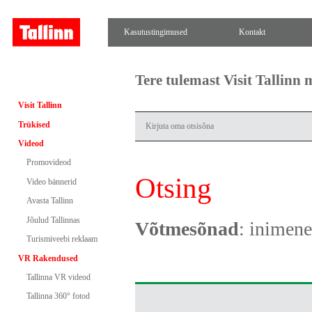
Kasutustingimused
Kontakt
Tere tulemast Visit Tallinn
Visit Tallinn
Trükised
Videod
Promovideod
Otsing
Video bännerid
Avasta Tallinn
Jõulud Tallinnas
Võtmesõnad
: inimen
Turismiveebi reklaam
VR Rakendused
Tallinna VR videod
Tallinna 360° fotod