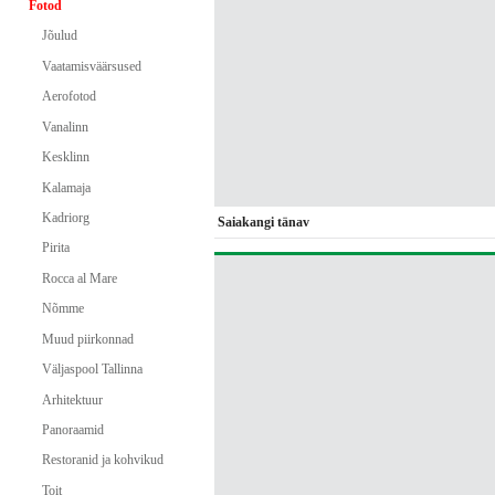
Fotod
Jõulud
Vaatamisväärsused
Aerofotod
Vanalinn
Kesklinn
Kalamaja
Kadriorg
Saiakangi tänav
Pirita
Rocca al Mare
Nõmme
Muud piirkonnad
Väljaspool Tallinna
Arhitektuur
Panoraamid
Restoranid ja kohvikud
Toit