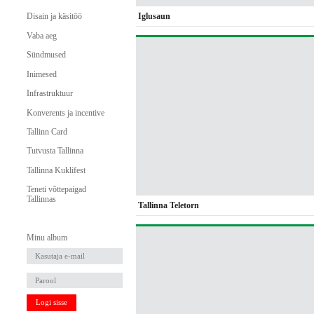
Iglusaun
Disain ja käsitöö
Vaba aeg
Sündmused
Inimesed
Infrastruktuur
Konverents ja incentive
Tallinn Card
Tutvusta Tallinna
Tallinna Kuklifest
Teneti võttepaigad
Tallinnas
Tallinna Teletorn
Minu album
Logi sisse