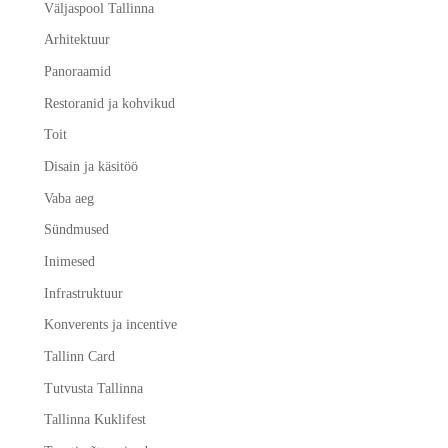
Väljaspool Tallinna
Arhitektuur
Panoraamid
Restoranid ja kohvikud
Toit
Disain ja käsitöö
Vaba aeg
Sündmused
Inimesed
Infrastruktuur
Konverents ja incentive
Tallinn Card
Tutvusta Tallinna
Tallinna Kuklifest