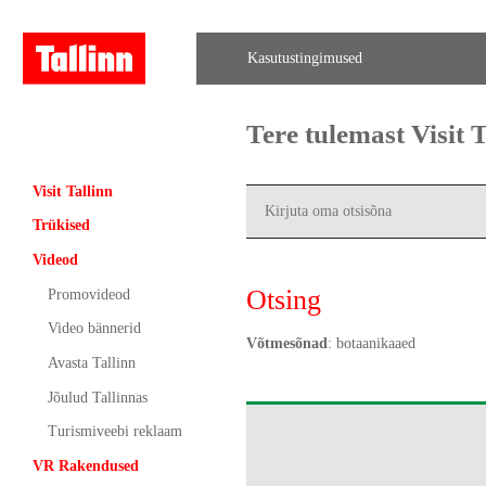
Kasutustingimused
Tere tulemast Visit
Visit Tallinn
Trükised
Videod
Otsing
Promovideod
Video bännerid
Võtmesõnad
: botaanikaaed
Avasta Tallinn
Jõulud Tallinnas
Turismiveebi reklaam
VR Rakendused