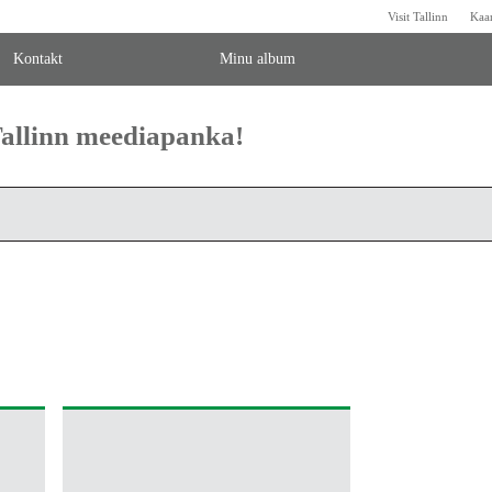
Visit Tallinn
Kaa
Kontakt
Minu album
 Tallinn meediapanka!