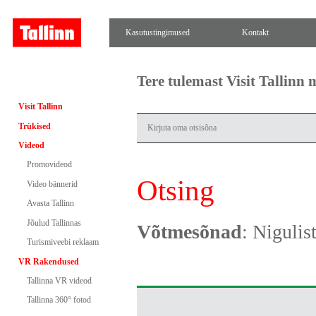
Kasutustingimused
Kontakt
Tere tulemast Visit Tallinn
Visit Tallinn
Trükised
Videod
Promovideod
Otsing
Video bännerid
Avasta Tallinn
Jõulud Tallinnas
Võtmesõnad
: Nigulis
Turismiveebi reklaam
VR Rakendused
Tallinna VR videod
Tallinna 360° fotod