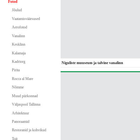
Fotod
Jõulud
Vaatamisväärsused
Aerofotod
Vanalinn
Kesklinn
Kalamaja
Kadriorg
Niguliste muuseum ja talvine vanalinn
Pirita
Rocca al Mare
Nõmme
Muud piirkonnad
Väljaspool Tallinna
Arhitektuur
Panoraamid
Restoranid ja kohvikud
Toit