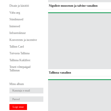
Niguliste muuseum ja talvine vanalinn
Disain ja käsitöö
Vaba aeg
Sündmused
Inimesed
Infrastruktuur
Konverents ja incentive
Tallinn Card
Tutvusta Tallinna
Tallinna Kuklifest
Teneti võttepaigad
Tallinnas
Tallinna vanalinn
Minu album
Logi sisse