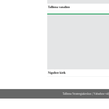
Tallinna vanalinn
Niguliste kirik
Tallinna Strateegiakeskus
|
Vabaduse välj