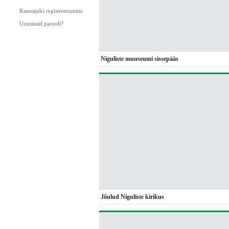
Kasutajaks registreerumine
Unustasid parooli?
Niguliste muuseumi sissepääs
Jõulud Niguliste kirikus