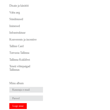
Disain ja käsitöö
Vaba aeg
Sündmused
Inimesed
Infrastruktuur
Konverents ja incentive
Tallinn Card
Tutvusta Tallinna
Tallinna Kuklifest
Teneti võttepaigad
Tallinnas
Minu album
Logi sisse