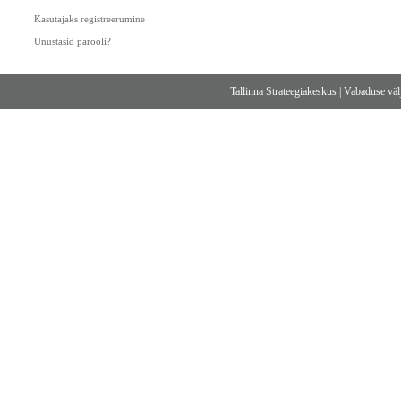
Kasutajaks registreerumine
Unustasid parooli?
Tallinna Strateegiakeskus
|
Vabaduse välj