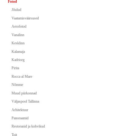
Fotod
Jõulud
Vaatamisväärsused
Aerofotod
Vanalinn
Kesklinn
Kalamaja
Kadriorg
Pirita
Rocca al Mare
Nõmme
Muud piirkonnad
Väljaspool Tallinna
Arhitektuur
Panoraamid
Restoranid ja kohvikud
Toit