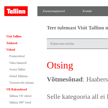
Kasutustingimused
Kontakt
Tere tulemast Visit Tallinn
Visit Tallinn
Trükised
Videod
Promovideod
Otsing
Video bännerid
Avasta Tallinn
Jõulud Tallinnas
Võtmesõnad
: Haabers
Turismiveebi reklaam
VR Rakendused
Selle kategooria all ei 
Tallinna VR videod
Tallinna 360° fotod