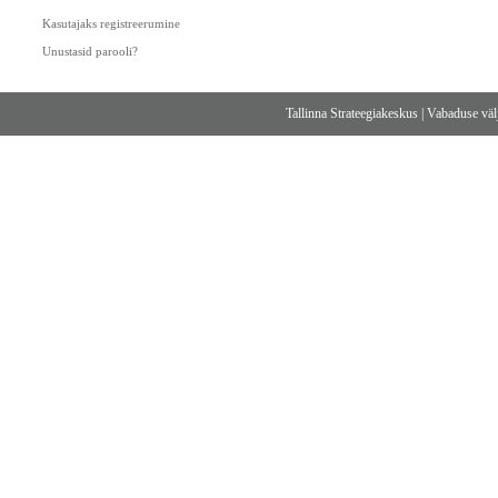
Kasutajaks registreerumine
Unustasid parooli?
Tallinna Strateegiakeskus
|
Vabaduse välj