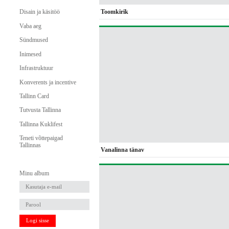
Toomkirik
Disain ja käsitöö
Vaba aeg
Sündmused
Inimesed
Infrastruktuur
Konverents ja incentive
Tallinn Card
Tutvusta Tallinna
Tallinna Kuklifest
Teneti võttepaigad
Tallinnas
Vanalinna tänav
Minu album
Logi sisse