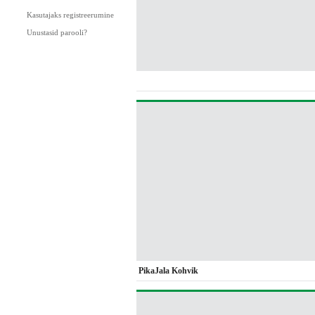
Kasutajaks registreerumine
Unustasid parooli?
PikaJala Kohvik