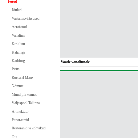
Fotod
Jõulud
Vaatamisväärsused
Aerofotod
Vanalinn
Kesklinn
Kalamaja
Kadriorg
Vaade vanalinnale
Pirita
Rocca al Mare
Nõmme
Muud piirkonnad
Väljaspool Tallinna
Arhitektuur
Panoraamid
Restoranid ja kohvikud
Toit