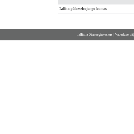
Tallinn päikeseloojangu kumas
Tallinna Strateegiakeskus
|
Vabaduse välj