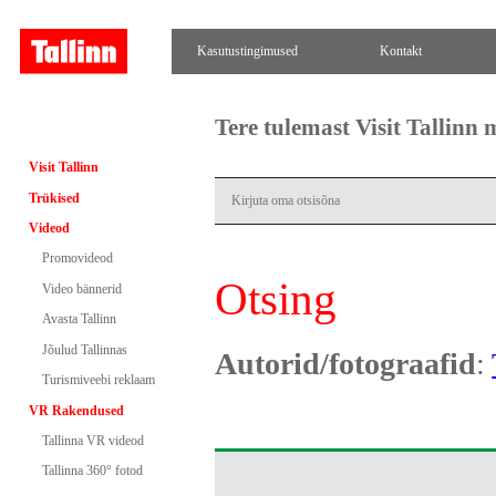
Kasutustingimused
Kontakt
Tere tulemast Visit Tallinn
Visit Tallinn
Trükised
Videod
Promovideod
Otsing
Video bännerid
Avasta Tallinn
Jõulud Tallinnas
Autorid/fotograafid
:
Turismiveebi reklaam
VR Rakendused
Tallinna VR videod
Tallinna 360° fotod