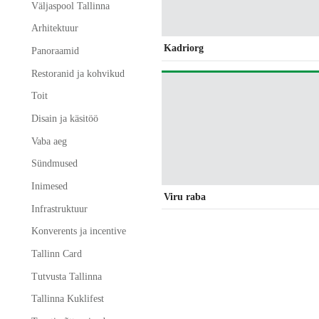
Väljaspool Tallinna
Arhitektuur
Kadriorg
Panoraamid
Restoranid ja kohvikud
Toit
Disain ja käsitöö
Vaba aeg
Sündmused
Inimesed
Viru raba
Infrastruktuur
Konverents ja incentive
Tallinn Card
Tutvusta Tallinna
Tallinna Kuklifest