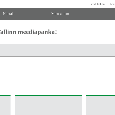
Visit Tallinn
Kaa
Kontakt
Minu album
 Tallinn meediapanka!