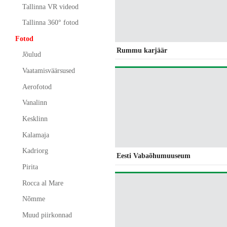
Tallinna VR videod
Tallinna 360° fotod
Fotod
Rummu karjäär
Jõulud
Vaatamisväärsused
Aerofotod
Vanalinn
Kesklinn
Kalamaja
Kadriorg
Eesti Vabaõhumuuseum
Pirita
Rocca al Mare
Nõmme
Muud piirkonnad