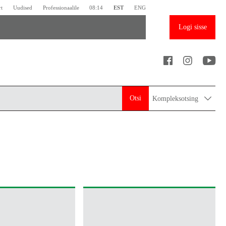
rt
Uudised
Professionaalile
08:14
EST
ENG
Logi sisse
Otsi
Kompleksotsing