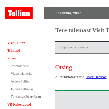
Kasutustingimused
Tere tulemast Visit
Visit Tallinn
Trükised
Videod
Otsing
Promovideod
Video bännerid
Autorid/fotograafid
:
Mark Harrison
Avasta Tallinn
Jõulud Tallinnas
Turismiveebi reklaam
VR Rakendused