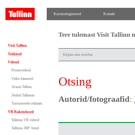
Kasutustingimused
Kontakt
Tere tulemast Visit Tallinn
Visit Tallinn
Trükised
Videod
Promovideod
Otsing
Video bännerid
Avasta Tallinn
Jõulud Tallinnas
Autorid/fotograafid
:
Turismiveebi reklaam
VR Rakendused
Tallinna VR videod
Tallinna 360° fotod