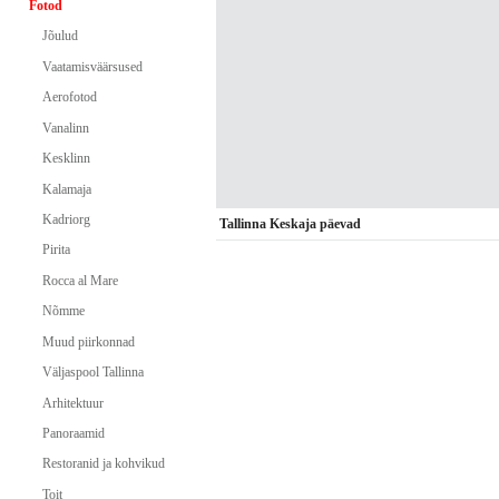
Fotod
Jõulud
Vaatamisväärsused
Aerofotod
Vanalinn
Kesklinn
Kalamaja
Kadriorg
Tallinna Keskaja päevad
Pirita
Rocca al Mare
Nõmme
Muud piirkonnad
Väljaspool Tallinna
Arhitektuur
Panoraamid
Restoranid ja kohvikud
Toit