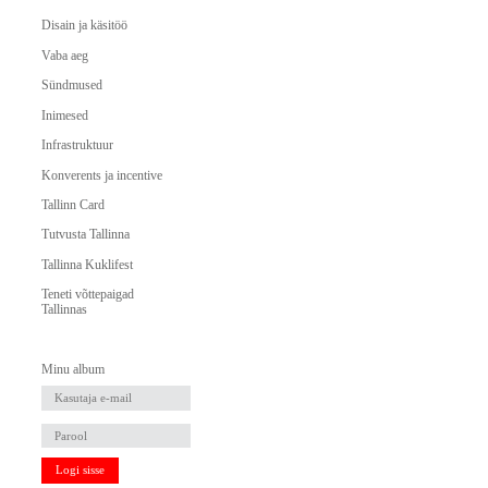
Disain ja käsitöö
Vaba aeg
Sündmused
Inimesed
Infrastruktuur
Konverents ja incentive
Tallinn Card
Tutvusta Tallinna
Tallinna Kuklifest
Teneti võttepaigad
Tallinnas
Minu album
Logi sisse