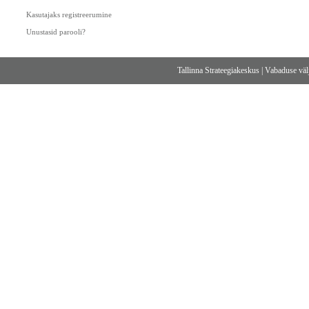
Kasutajaks registreerumine
Unustasid parooli?
Tallinna Strateegiakeskus
|
Vabaduse välj