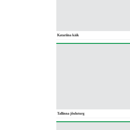
Katariina käik
Tallinna jõuluturg