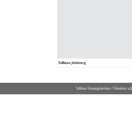
Tallinna jõuluturg
Tallinna Strateegiakeskus
|
Vabaduse välj