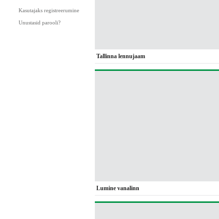
Kasutajaks registreerumine
Unustasid parooli?
Tallinna lennujaam
Lumine vanalinn