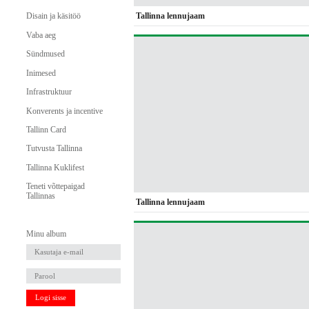
Tallinna lennujaam
Disain ja käsitöö
Vaba aeg
Sündmused
Inimesed
Infrastruktuur
Konverents ja incentive
Tallinn Card
Tutvusta Tallinna
Tallinna Kuklifest
Teneti võttepaigad
Tallinnas
Tallinna lennujaam
Minu album
Logi sisse