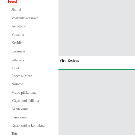
Fotod
Jõulud
Vaatamisväärsused
Aerofotod
Vanalinn
Kesklinn
Kalamaja
Kadriorg
Viru Keskus
Pirita
Rocca al Mare
Nõmme
Muud piirkonnad
Väljaspool Tallinna
Arhitektuur
Panoraamid
Restoranid ja kohvikud
Toit