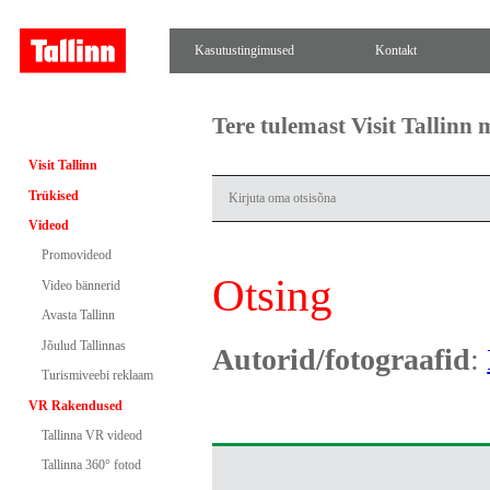
Kasutustingimused
Kontakt
Tere tulemast Visit Tallinn
Visit Tallinn
Trükised
Videod
Promovideod
Otsing
Video bännerid
Avasta Tallinn
Jõulud Tallinnas
Autorid/fotograafid
:
Turismiveebi reklaam
VR Rakendused
Tallinna VR videod
Tallinna 360° fotod