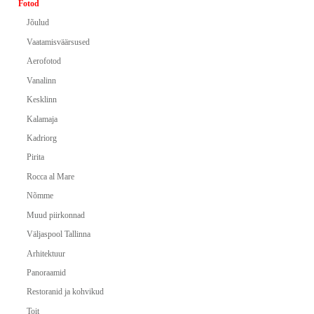
Fotod
Jõulud
Vaatamisväärsused
Aerofotod
Vanalinn
Kesklinn
Kalamaja
Kadriorg
Pirita
Rocca al Mare
Nõmme
Muud piirkonnad
Väljaspool Tallinna
Arhitektuur
Panoraamid
Restoranid ja kohvikud
Toit