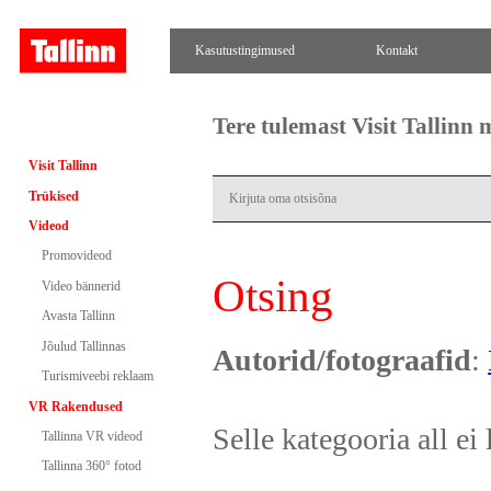
Kasutustingimused
Kontakt
Tere tulemast Visit Tallinn
Visit Tallinn
Trükised
Videod
Promovideod
Otsing
Video bännerid
Avasta Tallinn
Jõulud Tallinnas
Autorid/fotograafid
:
Turismiveebi reklaam
VR Rakendused
Selle kategooria all ei 
Tallinna VR videod
Tallinna 360° fotod