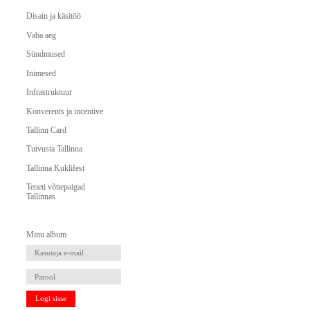
Disain ja käsitöö
Vaba aeg
Sündmused
Inimesed
Infrastruktuur
Konverents ja incentive
Tallinn Card
Tutvusta Tallinna
Tallinna Kuklifest
Teneti võttepaigad
Tallinnas
Minu album
Logi sisse