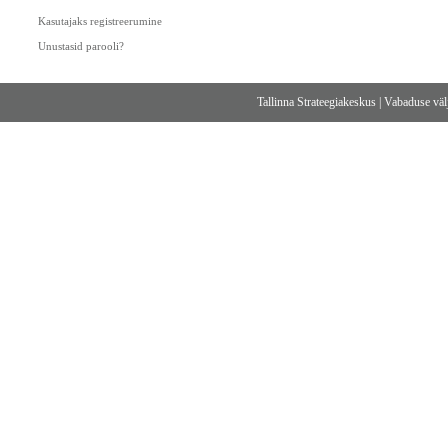
Kasutajaks registreerumine
Unustasid parooli?
Tallinna Strateegiakeskus
|
Vabaduse välj