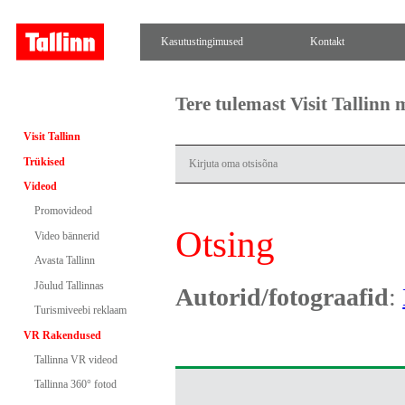
Kasutustingimused
Kontakt
Tere tulemast Visit Tallinn
Visit Tallinn
Trükised
Videod
Promovideod
Otsing
Video bännerid
Avasta Tallinn
Jõulud Tallinnas
Autorid/fotograafid
:
Turismiveebi reklaam
VR Rakendused
Tallinna VR videod
Tallinna 360° fotod