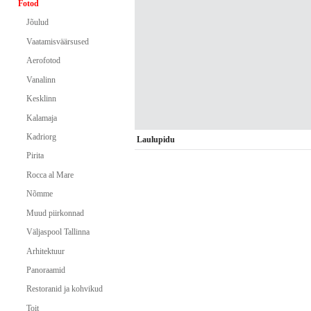
Fotod
Jõulud
Vaatamisväärsused
Aerofotod
Vanalinn
Kesklinn
Kalamaja
Kadriorg
Laulupidu
Pirita
Rocca al Mare
Nõmme
Muud piirkonnad
Väljaspool Tallinna
Arhitektuur
Panoraamid
Restoranid ja kohvikud
Toit