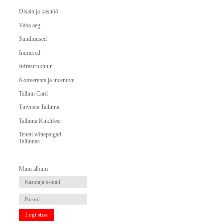
Disain ja käsitöö
Vaba aeg
Sündmused
Inimesed
Infrastruktuur
Konverents ja incentive
Tallinn Card
Tutvusta Tallinna
Tallinna Kuklifest
Teneti võttepaigad
Tallinnas
Minu album
Logi sisse