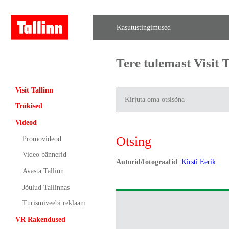
Kasutustingimused
Tere tulemast Visit
Visit Tallinn
Trükised
Videod
Otsing
Promovideod
Video bännerid
Autorid/fotograafid
:
Kirsti Eerik
Avasta Tallinn
Jõulud Tallinnas
Turismiveebi reklaam
VR Rakendused