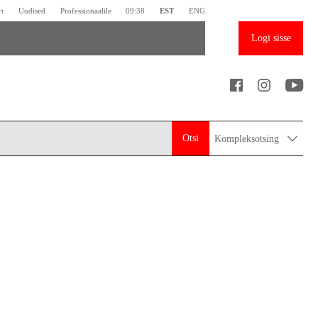
rt
Uudised
Professionaalile
09:38
EST
ENG
Logi sisse
Otsi
Kompleksotsing