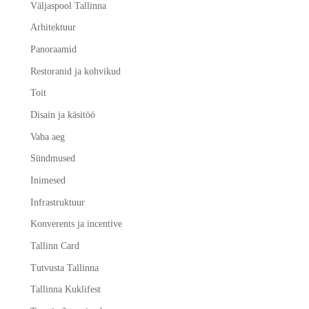
Väljaspool Tallinna
Arhitektuur
Panoraamid
Restoranid ja kohvikud
Toit
Disain ja käsitöö
Vaba aeg
Sündmused
Inimesed
Infrastruktuur
Konverents ja incentive
Tallinn Card
Tutvusta Tallinna
Tallinna Kuklifest