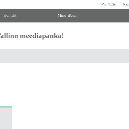
Visit Tallinn
Kaa
Kontakt
Minu album
 Tallinn meediapanka!