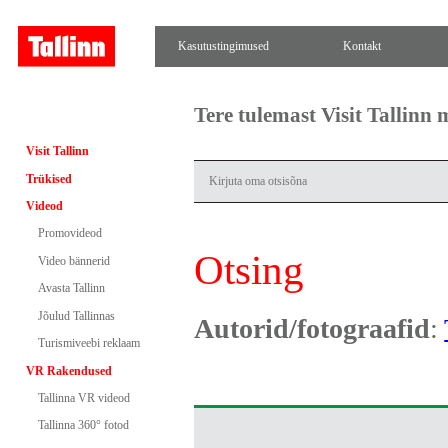
Kasutustingimused
Kontakt
Tere tulemast Visit Tallinn
Visit Tallinn
Trükised
Videod
Promovideod
Otsing
Video bännerid
Avasta Tallinn
Jõulud Tallinnas
Autorid/fotograafid
:
Turismiveebi reklaam
VR Rakendused
Tallinna VR videod
Tallinna 360° fotod