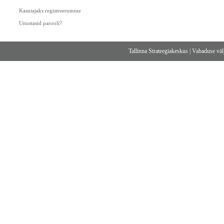
Kasutajaks registreerumine
Unustasid parooli?
Tallinna Strateegiakeskus
|
Vabaduse välj