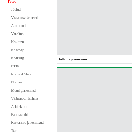
Fotod
Jõulud
Vaatamisväärsused
Aerofotod
Vanalinn
Kesklinn
Kalamaja
Kadriorg
Tallinna panoraam
Pirita
Rocca al Mare
Nõmme
Muud piirkonnad
Väljaspool Tallinna
Arhitektuur
Panoraamid
Restoranid ja kohvikud
Toit