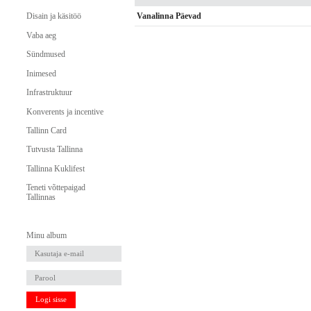
Vanalinna Päevad
Disain ja käsitöö
Vaba aeg
Sündmused
Inimesed
Infrastruktuur
Konverents ja incentive
Tallinn Card
Tutvusta Tallinna
Tallinna Kuklifest
Teneti võttepaigad
Tallinnas
Minu album
Logi sisse