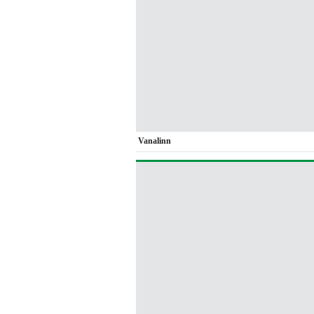
Vanalinn