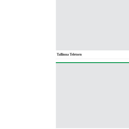
Tallinna Teletorn