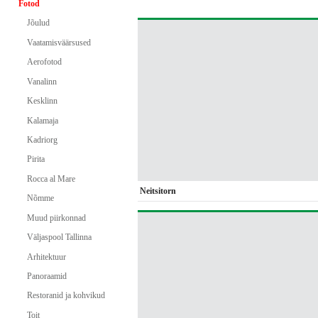
Fotod
Jõulud
Vaatamisväärsused
Aerofotod
Vanalinn
Kesklinn
Kalamaja
Kadriorg
Pirita
Rocca al Mare
Neitsitorn
Nõmme
Muud piirkonnad
Väljaspool Tallinna
Arhitektuur
Panoraamid
Restoranid ja kohvikud
Toit