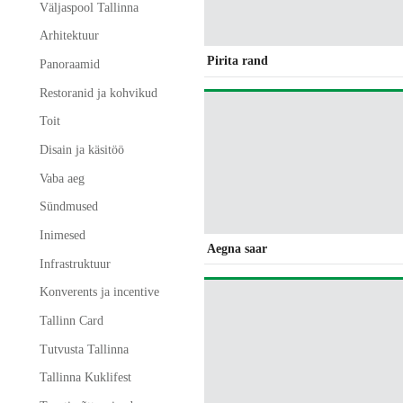
Väljaspool Tallinna
Arhitektuur
Pirita rand
Panoraamid
Restoranid ja kohvikud
Toit
Disain ja käsitöö
Vaba aeg
Sündmused
Inimesed
Aegna saar
Infrastruktuur
Konverents ja incentive
Tallinn Card
Tutvusta Tallinna
Tallinna Kuklifest