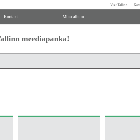
Visit Tallinn
Kaa
Kontakt
Minu album
 Tallinn meediapanka!