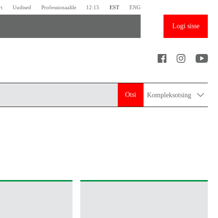
rt
Uudised
Professionaalile
12:15
EST
ENG
Logi sisse
Otsi
Kompleksotsing