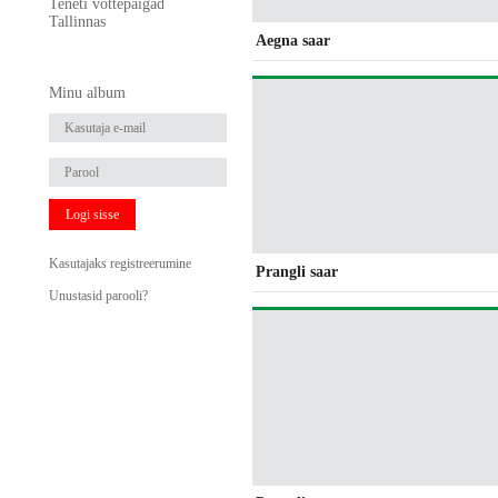
Teneti võttepaigad
Tallinnas
Aegna saar
Minu album
Logi sisse
Kasutajaks registreerumine
Prangli saar
Unustasid parooli?