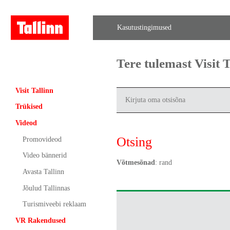
Kasutustingimused
Tere tulemast Visit
Visit Tallinn
Trükised
Videod
Otsing
Promovideod
Video bännerid
Võtmesõnad
: rand
Avasta Tallinn
Jõulud Tallinnas
Turismiveebi reklaam
VR Rakendused