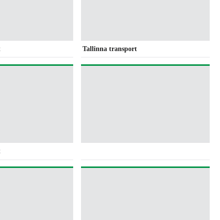
t
Tallinna transport
t