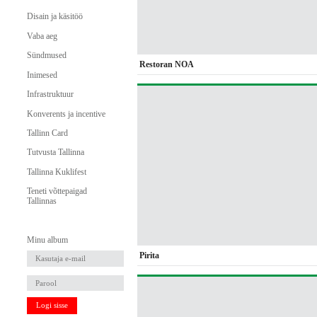
Disain ja käsitöö
Vaba aeg
Sündmused
Restoran NOA
Inimesed
Infrastruktuur
Konverents ja incentive
Tallinn Card
Tutvusta Tallinna
Tallinna Kuklifest
Teneti võttepaigad
Tallinnas
Minu album
Pirita
Logi sisse