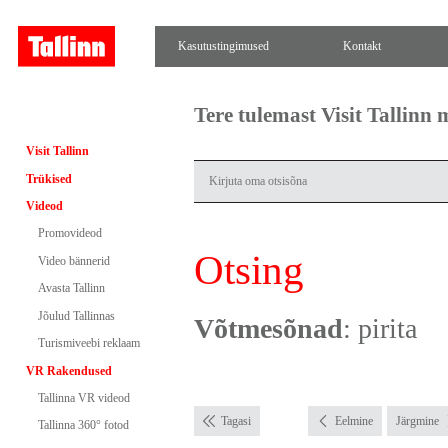
Kasutustingimused
Kontakt
Tere tulemast Visit Tallinn
Visit Tallinn
Trükised
Videod
Promovideod
Otsing
Video bännerid
Avasta Tallinn
Jõulud Tallinnas
Võtmesõnad
: pirita
Turismiveebi reklaam
VR Rakendused
Tallinna VR videod
Tagasi
Eelmine
Järgmine
Tallinna 360° fotod