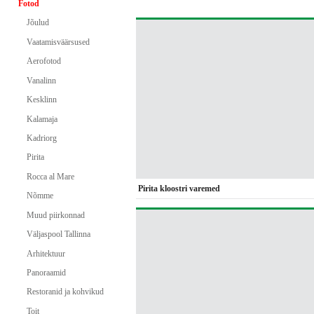
Fotod
Jõulud
Vaatamisväärsused
Aerofotod
Vanalinn
Kesklinn
Kalamaja
Kadriorg
Pirita
Rocca al Mare
Pirita kloostri varemed
Nõmme
Muud piirkonnad
Väljaspool Tallinna
Arhitektuur
Panoraamid
Restoranid ja kohvikud
Toit