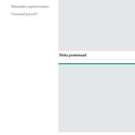
Kasutajaks registreerumine
Unustasid parooli?
Pirita promenaad