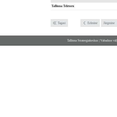
Tallinna Teletorn
Tagasi
Eelmine
Järgmine
Tallinna Strateegiakeskus
|
Vabaduse välj