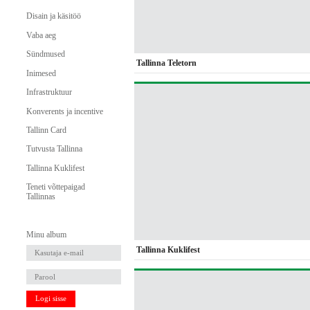
Disain ja käsitöö
Vaba aeg
Sündmused
Tallinna Teletorn
Inimesed
Infrastruktuur
Konverents ja incentive
Tallinn Card
Tutvusta Tallinna
Tallinna Kuklifest
Teneti võttepaigad
Tallinnas
Minu album
Tallinna Kuklifest
Logi sisse