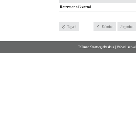
Rotermanni kvartal
Tagasi
Eelmine
Järgmine
Tallinna Strateegiakeskus
|
Vabaduse välj