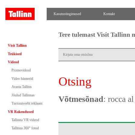
Kasutustingimused
Kontakt
Tere tulemast Visit Tallinn
Visit Tallinn
Trükised
Videod
Promovideod
Otsing
Video bännerid
Avasta Tallinn
Jõulud Tallinnas
Võtmesõnad
: rocca a
Turismiveebi reklaam
VR Rakendused
Tallinna VR videod
Tallinna 360° fotod