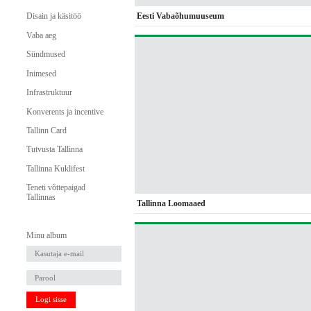
Eesti Vabaõhumuuseum
Disain ja käsitöö
Vaba aeg
Sündmused
Inimesed
Infrastruktuur
Konverents ja incentive
Tallinn Card
Tutvusta Tallinna
Tallinna Kuklifest
Teneti võttepaigad
Tallinnas
Tallinna Loomaaed
Minu album
Logi sisse