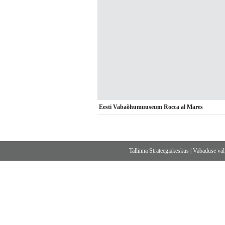
Eesti Vabaõhumuuseum Rocca al Mares
Tallinna Strateegiakeskus
|
Vabaduse välj