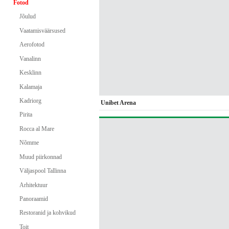
Fotod
Jõulud
Vaatamisväärsused
Aerofotod
Vanalinn
Kesklinn
Kalamaja
Kadriorg
Unibet Arena
Pirita
Rocca al Mare
Nõmme
Muud piirkonnad
Väljaspool Tallinna
Arhitektuur
Panoraamid
Restoranid ja kohvikud
Toit