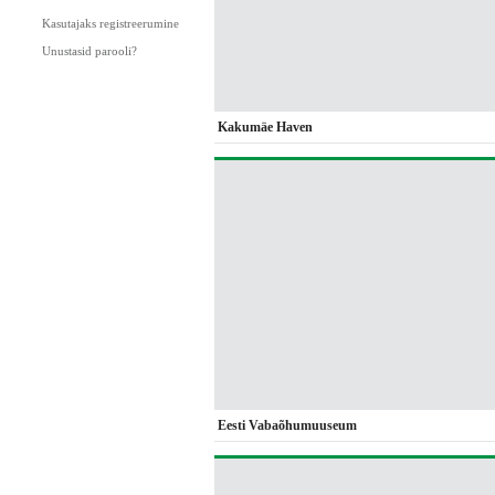
Kasutajaks registreerumine
Unustasid parooli?
Kakumäe Haven
Eesti Vabaõhumuuseum