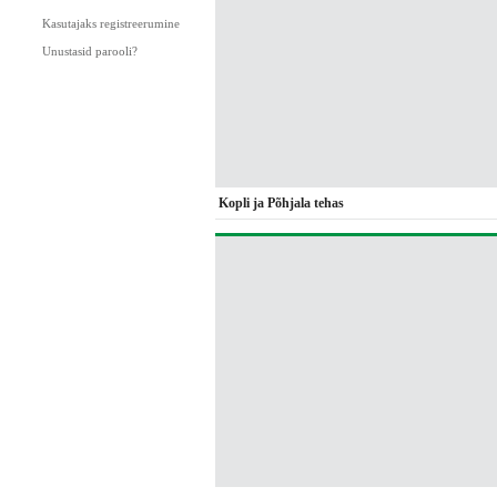
Kasutajaks registreerumine
Unustasid parooli?
Kopli ja Põhjala tehas