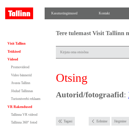
Kasutustingimused
Kontakt
Tere tulemast Visit Tallinn
Visit Tallinn
Trükised
Videod
Promovideod
Otsing
Video bännerid
Avasta Tallinn
Jõulud Tallinnas
Autorid/fotograafid
:
Turismiveebi reklaam
VR Rakendused
Tallinna VR videod
Tagasi
Eelmine
Järgmine
Tallinna 360° fotod