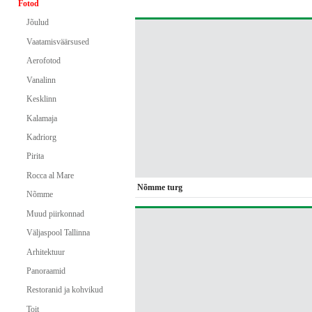
Fotod
Jõulud
Vaatamisväärsused
Aerofotod
Vanalinn
Kesklinn
Kalamaja
Kadriorg
Pirita
Rocca al Mare
Nõmme turg
Nõmme
Muud piirkonnad
Väljaspool Tallinna
Arhitektuur
Panoraamid
Restoranid ja kohvikud
Toit