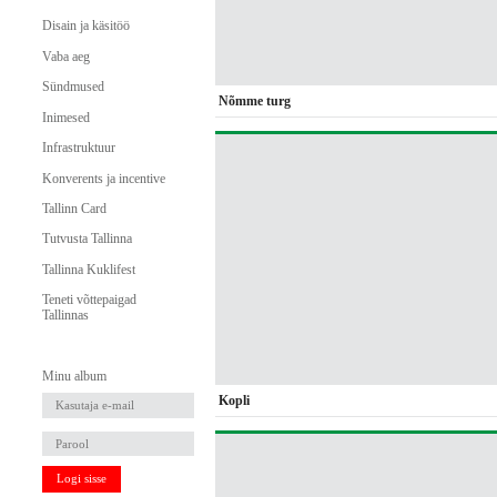
Disain ja käsitöö
Vaba aeg
Sündmused
Nõmme turg
Inimesed
Infrastruktuur
Konverents ja incentive
Tallinn Card
Tutvusta Tallinna
Tallinna Kuklifest
Teneti võttepaigad
Tallinnas
Minu album
Kopli
Logi sisse