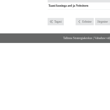
Taani kuninga aed ja Neitsitorn
Tagasi
Eelmine
Järgmine
Tallinna Strateegiakeskus
|
Vabaduse välj