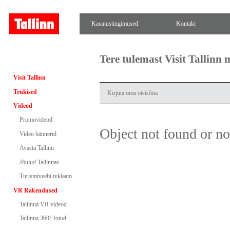
Kasutustingimused
Kontakt
Tere tulemast Visit Tallinn
Visit Tallinn
Trükised
Videod
Promovideod
Object not found or n
Video bännerid
Avasta Tallinn
Jõulud Tallinnas
Turismiveebi reklaam
VR Rakendused
Tallinna VR videod
Tallinna 360° fotod