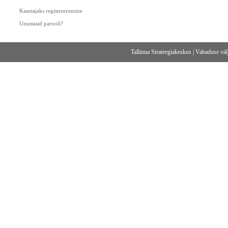
Kasutajaks registreerumine
Unustasid parooli?
Tallinna Strateegiakeskus
|
Vabaduse välj