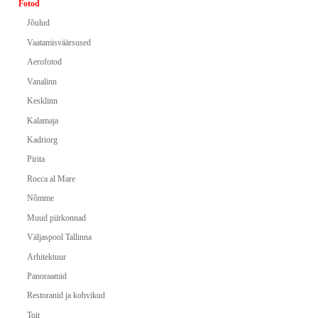
Fotod
Jõulud
Vaatamisväärsused
Aerofotod
Vanalinn
Kesklinn
Kalamaja
Kadriorg
Pirita
Rocca al Mare
Nõmme
Muud piirkonnad
Väljaspool Tallinna
Arhitektuur
Panoraamid
Restoranid ja kohvikud
Toit