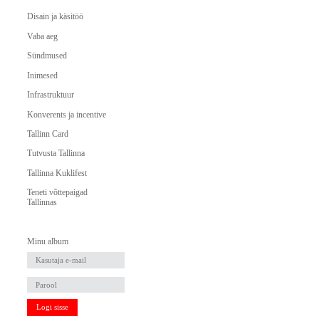
Disain ja käsitöö
Vaba aeg
Sündmused
Inimesed
Infrastruktuur
Konverents ja incentive
Tallinn Card
Tutvusta Tallinna
Tallinna Kuklifest
Teneti võttepaigad
Tallinnas
Minu album
Logi sisse