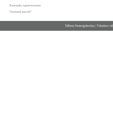
Kasutajaks registreerumine
Unustasid parooli?
Tallinna Strateegiakeskus
|
Vabaduse välj