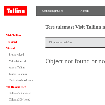
Kasutustingimused
Kontakt
Tere tulemast Visit Tallinn
Visit Tallinn
Trükised
Videod
Promovideod
Object not found or n
Video bännerid
Avasta Tallinn
Jõulud Tallinnas
Turismiveebi reklaam
VR Rakendused
Tallinna VR videod
Tallinna 360° fotod