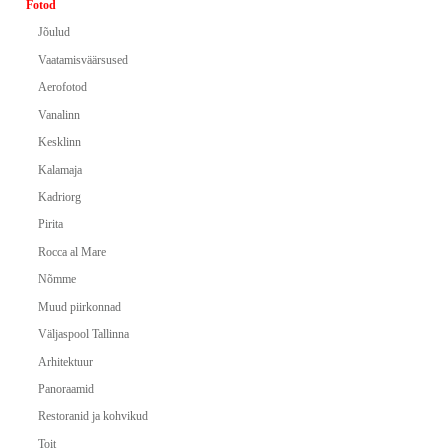
Fotod
Jõulud
Vaatamisväärsused
Aerofotod
Vanalinn
Kesklinn
Kalamaja
Kadriorg
Pirita
Rocca al Mare
Nõmme
Muud piirkonnad
Väljaspool Tallinna
Arhitektuur
Panoraamid
Restoranid ja kohvikud
Toit