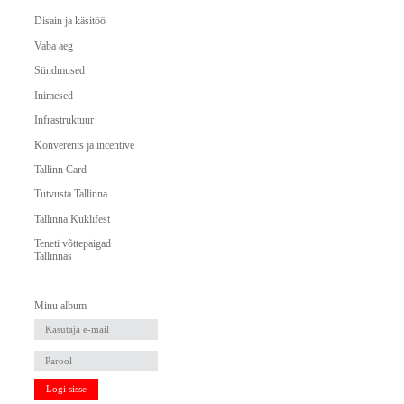
Disain ja käsitöö
Vaba aeg
Sündmused
Inimesed
Infrastruktuur
Konverents ja incentive
Tallinn Card
Tutvusta Tallinna
Tallinna Kuklifest
Teneti võttepaigad
Tallinnas
Minu album
Logi sisse