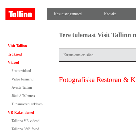
Kasutustingimused
Kontakt
Tere tulemast Visit Tallinn
Visit Tallinn
Trükised
Videod
Promovideod
Fotografiska Restoran & K
Video bännerid
Avasta Tallinn
Jõulud Tallinnas
Turismiveebi reklaam
VR Rakendused
Tallinna VR videod
Tallinna 360° fotod