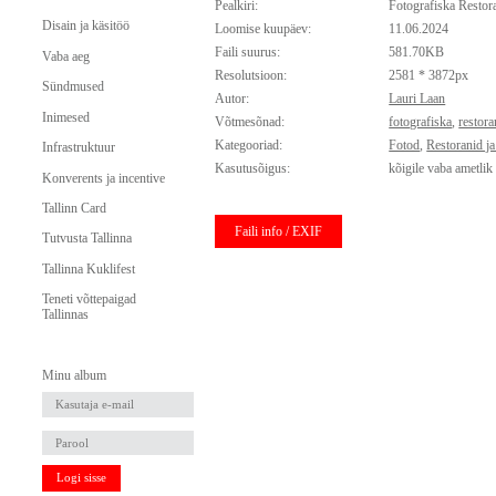
Pealkiri:
Fotografiska Resto
Disain ja käsitöö
Loomise kuupäev:
11.06.2024
Faili suurus:
581.70KB
Vaba aeg
Resolutsioon:
2581 * 3872px
Sündmused
Autor:
Lauri Laan
Inimesed
Võtmesõnad:
fotografiska
,
restora
Kategooriad:
Fotod
,
Restoranid j
Infrastruktuur
Kasutusõigus:
kõigile vaba ametlik
Konverents ja incentive
Tallinn Card
Faili info / EXIF
Tutvusta Tallinna
Tallinna Kuklifest
Teneti võttepaigad
Tallinnas
Minu album
Logi sisse