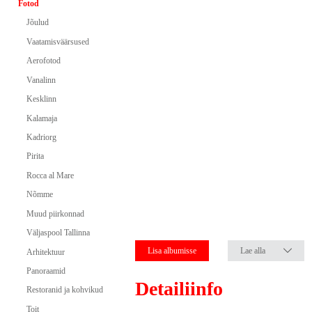
Fotod
Jõulud
Vaatamisväärsused
Aerofotod
Vanalinn
Kesklinn
Kalamaja
Kadriorg
Pirita
Rocca al Mare
Nõmme
Muud piirkonnad
Väljaspool Tallinna
Lisa albumisse
Lae alla
Arhitektuur
Panoraamid
Detailiinfo
Restoranid ja kohvikud
Toit