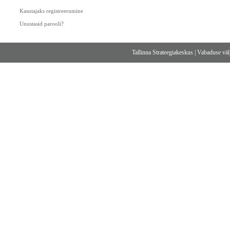
Kasutajaks registreerumine
Unustasid parooli?
Tallinna Strateegiakeskus
|
Vabaduse välj