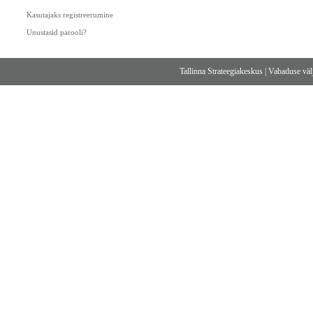
Kasutajaks registreerumine
Unustasid parooli?
Tallinna Strateegiakeskus
|
Vabaduse välj