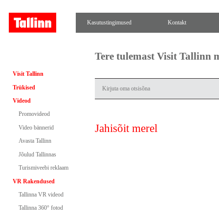
Kasutustingimused
Kontakt
Tere tulemast Visit Tallinn
Visit Tallinn
Trükised
Videod
Promovideod
Jahisõit merel
Video bännerid
Avasta Tallinn
Jõulud Tallinnas
Turismiveebi reklaam
VR Rakendused
Tallinna VR videod
Tallinna 360° fotod