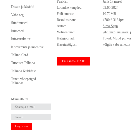
Pealkiri:
Jahisõit merel
Disain ja käsitöö
Loomise kuupäev:
02.05.2024
Faili suurus:
10.72MB
Vaba aeg
Resolutsioon:
4700 * 3131px
Sündmused
Autor:
Simo Sepp
Inimesed
Võtmesõnad:
jaht
,
meri
,
naissaar
,
Kategooriad:
Fotod
,
Muud piirko
Infrastruktuur
Kasutusõigus:
kõigile vaba ametlik
Konverents ja incentive
Tallinn Card
Faili info / EXIF
Tutvusta Tallinna
Tallinna Kuklifest
Teneti võttepaigad
Tallinnas
Minu album
Logi sisse