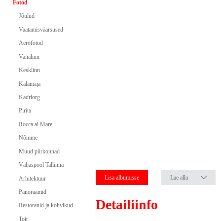
Fotod
Jõulud
Vaatamisväärsused
Aerofotod
Vanalinn
Kesklinn
Kalamaja
Kadriorg
Pirita
Rocca al Mare
Nõmme
Muud piirkonnad
Väljaspool Tallinna
Lisa albumisse
Lae alla
Arhitektuur
Panoraamid
Detailiinfo
Restoranid ja kohvikud
Toit