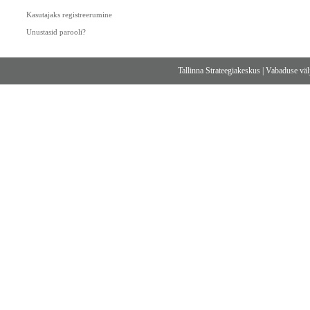
Kasutajaks registreerumine
Unustasid parooli?
Tallinna Strateegiakeskus
|
Vabaduse välj