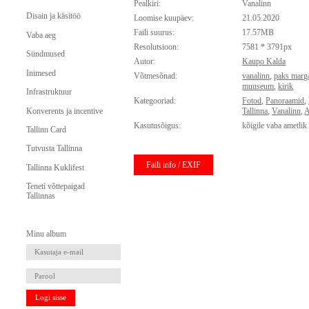
Pealkiri:
Vanalinn
Disain ja käsitöö
Loomise kuupäev:
21.05.2020
Faili suurus:
17.57MB
Vaba aeg
Resolutsioon:
7581 * 3791px
Sündmused
Autor:
Kaupo Kalda
Inimesed
Võtmesõnad:
vanalinn
,
paks marga
muuseum
,
kirik
Infrastruktuur
Kategooriad:
Fotod
,
Panoraamid
,
Konverents ja incentive
Tallinna
,
Vanalinn
,
A
Kasutusõigus:
kõigile vaba ametlik
Tallinn Card
Tutvusta Tallinna
Faili info / EXIF
Tallinna Kuklifest
Teneti võttepaigad
Tallinnas
Minu album
Logi sisse