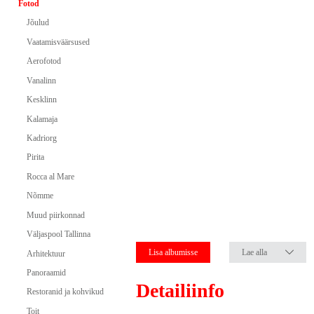
Fotod
Jõulud
Vaatamisväärsused
Aerofotod
Vanalinn
Kesklinn
Kalamaja
Kadriorg
Pirita
Rocca al Mare
Nõmme
Muud piirkonnad
Väljaspool Tallinna
Lisa albumisse
Lae alla
Arhitektuur
Panoraamid
Detailiinfo
Restoranid ja kohvikud
Toit