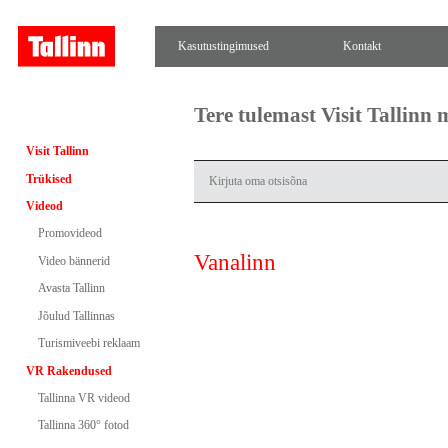
Kasutustingimused
Kontakt
Tere tulemast Visit Tallinn
Visit Tallinn
Trükised
Videod
Promovideod
Vanalinn
Video bännerid
Avasta Tallinn
Jõulud Tallinnas
Turismiveebi reklaam
VR Rakendused
Tallinna VR videod
Tallinna 360° fotod