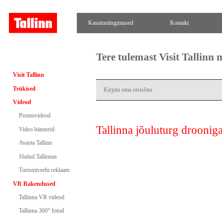
Kasutustingimused
Kontakt
Tere tulemast Visit Tallinn
Visit Tallinn
Trükised
Videod
Promovideod
Tallinna jõuluturg droonig
Video bännerid
Avasta Tallinn
Jõulud Tallinnas
Turismiveebi reklaam
VR Rakendused
Tallinna VR videod
Tallinna 360° fotod