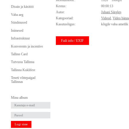
Resolutsioon:
1920 * 1080px
Kestus:
00:00:13
Disain ja käsitöö
Autor:
Juhani Särglep
Vaba aeg
Kategooriad:
Videod
,
Video bänne
Sündmused
Kasutusõigus:
kõigile vaba ametlik
Inimesed
Infrastruktuur
Faili info / EXIF
Konverents ja incentive
Tallinn Card
Tutvusta Tallinna
Tallinna Kuklifest
Teneti võttepaigad
Tallinnas
Minu album
Logi sisse