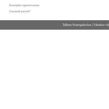
Kasutajaks registreerumine
Unustasid parooli?
Tallinna Strateegiakeskus
|
Vabaduse välj