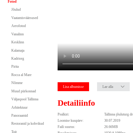
Fotod
Jõulud
Vaatamisväärsused
Aerofotod
Vanalinn
Kesklinn
Kalamaja
Kadriorg
Pirita
Rocca al Mare
Nõmme
Lisa albumisse
Lae alla
Muud piirkonnad
Väljaspool Tallinna
Detailiinfo
Arhitektuur
Pealkiri:
Tallinna jõuluturg d
Panoraamid
Loomise kuupäev:
30.07.2019
Restoranid ja kohvikud
Faili suurus:
26.66MB
Toit