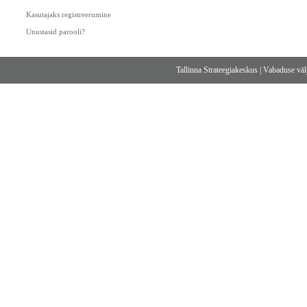
Kasutajaks registreerumine
Unustasid parooli?
Tallinna Strateegiakeskus
|
Vabaduse välj