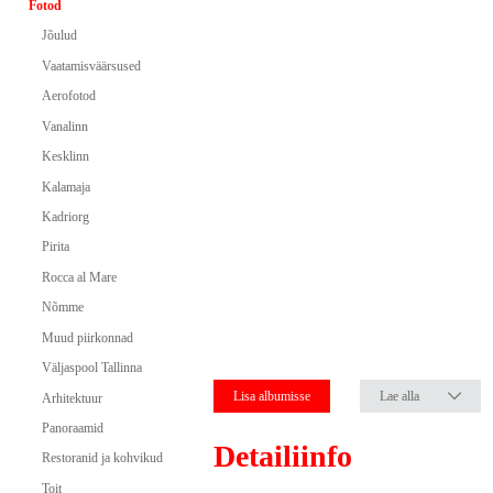
Fotod
Jõulud
Vaatamisväärsused
Aerofotod
Vanalinn
Kesklinn
Kalamaja
Kadriorg
Pirita
Rocca al Mare
Nõmme
Muud piirkonnad
Väljaspool Tallinna
Lisa albumisse
Lae alla
Arhitektuur
Panoraamid
Detailiinfo
Restoranid ja kohvikud
Toit