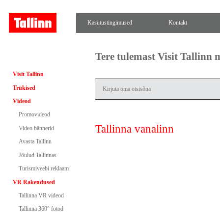
Kasutustingimused
Kontakt
Tere tulemast Visit Tallinn
Visit Tallinn
Trükised
Videod
Promovideod
Tallinna vanalinn
Video bännerid
Avasta Tallinn
Jõulud Tallinnas
Turismiveebi reklaam
VR Rakendused
Tallinna VR videod
Tallinna 360° fotod