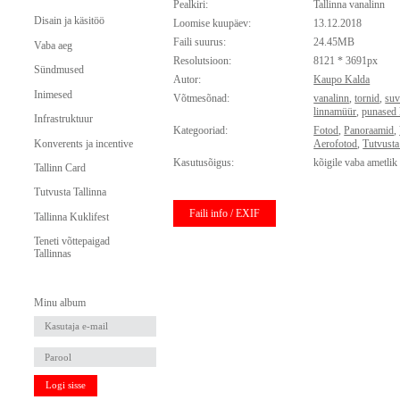
Pealkiri:
Tallinna vanalinn
Disain ja käsitöö
Loomise kuupäev:
13.12.2018
Faili suurus:
24.45MB
Vaba aeg
Resolutsioon:
8121 * 3691px
Sündmused
Autor:
Kaupo Kalda
Inimesed
Võtmesõnad:
vanalinn
,
tornid
,
suv
linnamüür
,
punased 
Infrastruktuur
Kategooriad:
Fotod
,
Panoraamid
,
Konverents ja incentive
Aerofotod
,
Tutvusta
Kasutusõigus:
kõigile vaba ametlik
Tallinn Card
Tutvusta Tallinna
Faili info / EXIF
Tallinna Kuklifest
Teneti võttepaigad
Tallinnas
Minu album
Logi sisse