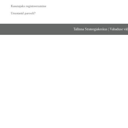
Kasutajaks registreerumine
Unustasid parooli?
Tallinna Strateegiakeskus
|
Vabaduse välj