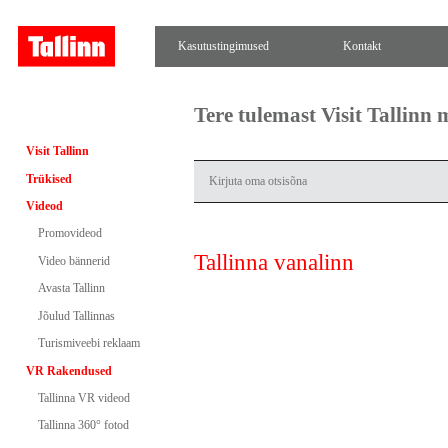
Kasutustingimused
Kontakt
Tere tulemast Visit Tallinn
Visit Tallinn
Trükised
Videod
Promovideod
Tallinna vanalinn
Video bännerid
Avasta Tallinn
Jõulud Tallinnas
Turismiveebi reklaam
VR Rakendused
Tallinna VR videod
Tallinna 360° fotod