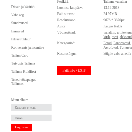
Pealkiri:
Tallinna vanalinn
Disain ja käsitöö
Loomise kuupäev:
13.12.2018
Faili suurus:
24.97MB
Vaba aeg
Resolutsioon:
9676 * 3870px
Sündmused
Autor:
Kaupo Kalda
Inimesed
Võtmesõnad:
vanalinn
,
arhitektuu
kirik
,
meri
,
aleksand
Infrastruktuur
Kategooriad:
Fotod
,
Panoraamid
,
Konverents ja incentive
Aerofotod
,
Tutvusta
Kasutusõigus:
kõigile vaba ametlik
Tallinn Card
Tutvusta Tallinna
Faili info / EXIF
Tallinna Kuklifest
Teneti võttepaigad
Tallinnas
Minu album
Logi sisse