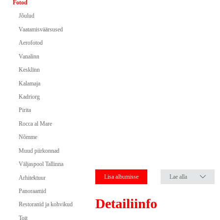
Fotod
Jõulud
Vaatamisväärsused
Aerofotod
Vanalinn
Kesklinn
Kalamaja
Kadriorg
Pirita
Rocca al Mare
Nõmme
Muud piirkonnad
Väljaspool Tallinna
Lisa albumisse
Lae alla
Arhitektuur
Panoraamid
Detailiinfo
Restoranid ja kohvikud
Toit