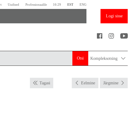
rt
Uudised
Professionaalile
16:29
EST
ENG
Logi sisse
Otsi
Kompleksotsing
Tagasi
Eelmine
Järgmine