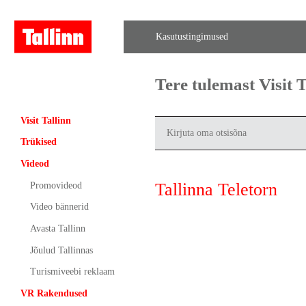
Kasutustingimused
Tere tulemast Visit
Visit Tallinn
Trükised
Videod
Tallinna Teletorn
Promovideod
Video bännerid
Avasta Tallinn
Jõulud Tallinnas
Turismiveebi reklaam
VR Rakendused