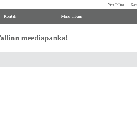
Visit Tallinn
Kaa
Kontakt
Minu album
 Tallinn meediapanka!