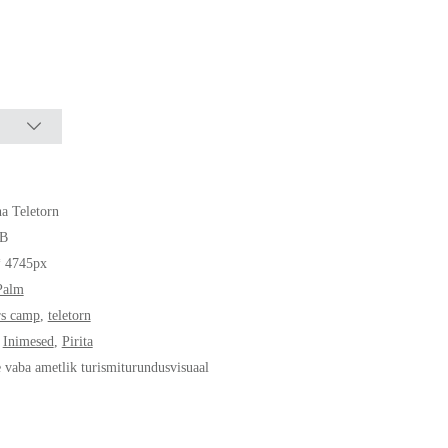
na Teletorn
B
* 4745px
Palm
rs camp
,
teletorn
,
Inimesed
,
Pirita
e vaba ametlik turismiturundusvisuaal