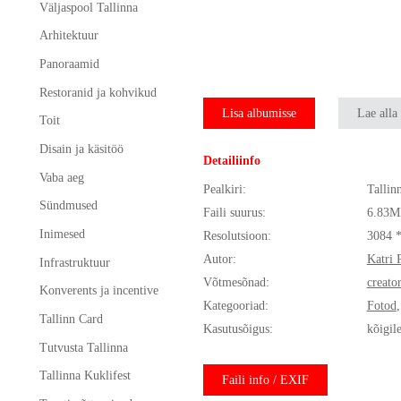
Väljaspool Tallinna
Arhitektuur
Panoraamid
Restoranid ja kohvikud
Lisa albumisse
Lae alla
Toit
Disain ja käsitöö
Detailiinfo
Vaba aeg
Pealkiri:
Tallin
Sündmused
Faili suurus:
6.83M
Inimesed
Resolutsioon:
3084 
Autor:
Katri 
Infrastruktuur
Võtmesõnad:
creato
Konverents ja incentive
Kategooriad:
Fotod
Tallinn Card
Kasutusõigus:
kõigil
Tutvusta Tallinna
Tallinna Kuklifest
Faili info / EXIF