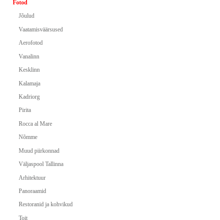
Fotod
Jõulud
Vaatamisväärsused
Aerofotod
Vanalinn
Kesklinn
Kalamaja
Kadriorg
Pirita
Rocca al Mare
Nõmme
Muud piirkonnad
Väljaspool Tallinna
Arhitektuur
Panoraamid
Restoranid ja kohvikud
Toit