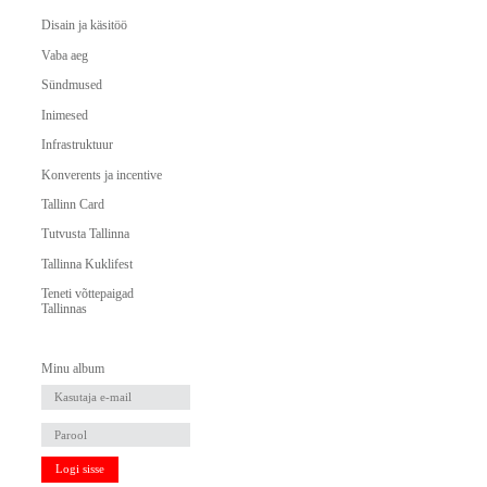
Disain ja käsitöö
Vaba aeg
Sündmused
Inimesed
Infrastruktuur
Konverents ja incentive
Tallinn Card
Tutvusta Tallinna
Tallinna Kuklifest
Teneti võttepaigad
Tallinnas
Minu album
Logi sisse