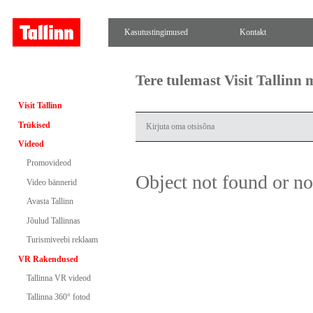
Kasutustingimused
Kontakt
Tere tulemast Visit Tallinn
Visit Tallinn
Trükised
Videod
Promovideod
Object not found or n
Video bännerid
Avasta Tallinn
Jõulud Tallinnas
Turismiveebi reklaam
VR Rakendused
Tallinna VR videod
Tallinna 360° fotod