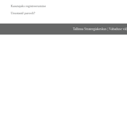
Kasutajaks registreerumine
Unustasid parooli?
Tallinna Strateegiakeskus
|
Vabaduse välj