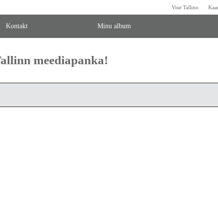
Visit Tallinn
Kaa
Kontakt
Minu album
 Tallinn meediapanka!