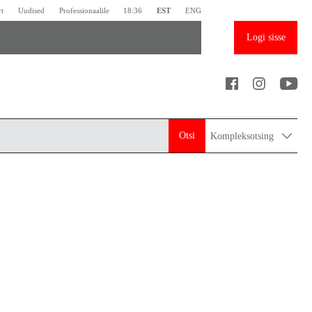
rt
Uudised
Professionaalile
18:36
EST
ENG
Logi sisse
Otsi
Kompleksotsing