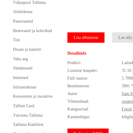
Väljaspool Tallinna
Arhitektuur
Panoraamid
Restoranid ja kohvikud
Lisa albumisse
Lae alla
Toit
Disain ja käsitöö
Detailiinfo
Vaba aeg
Pealkiri:
Laitse
Sündmused
Loomise kuupäev:
31.10
Inimesed
Faili suurus:
5.78M
Resolutsioon:
3901 
Infrastruktuur
Autor:
Sam Mc
Konverents ja incentive
Võtmesõnad:
creato
Tallinn Card
Kategooriad:
Fotod
Tutvusta Tallinna
Kasutusõigus:
kõigil
Tallinna Kuklifest