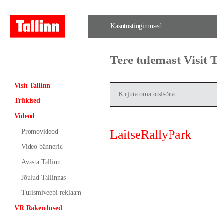
Kasutustingimused
Tere tulemast Visit
Visit Tallinn
Trükised
Videod
LaitseRallyPark
Promovideod
Video bännerid
Avasta Tallinn
Jõulud Tallinnas
Turismiveebi reklaam
VR Rakendused