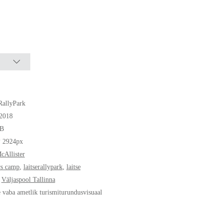
RallyPark
.2018
B
* 2924px
Allister
rs camp
,
laitserallypark
,
laitse
,
Väljaspool Tallinna
e vaba ametlik turismiturundusvisuaal