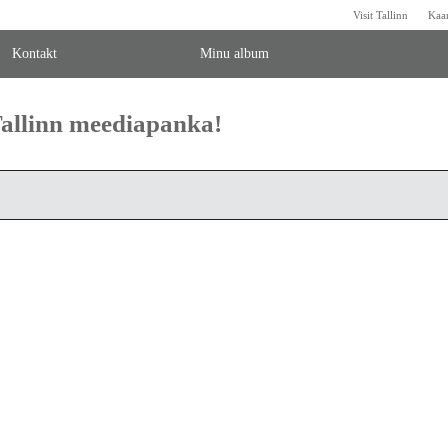
Visit Tallinn
Kaa
Kontakt
Minu album
 Tallinn meediapanka!