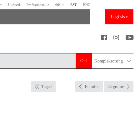
rt
Uudised
Professionaalile
06:14
EST
ENG
Logi sisse
Otsi
Kompleksotsing
Tagasi
Eelmine
Järgmine